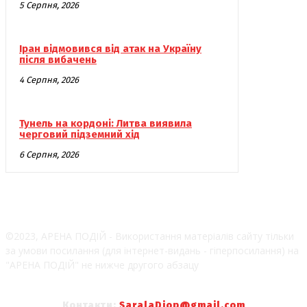
5 Серпня, 2026
Іран відмовився від атак на Україну
після вибачень
4 Серпня, 2026
Тунель на кордоні: Литва виявила
черговий підземний хід
6 Серпня, 2026
©2023, АРЕНА ПОДІЙ - Використання матеріалів сайту тільки
за умови посилання (для інтернет-видань - гіперпосилання) на
"АРЕНА ПОДІЙ" не нижче другого абзацу
Контакти:
SaralaDiop@gmail.com