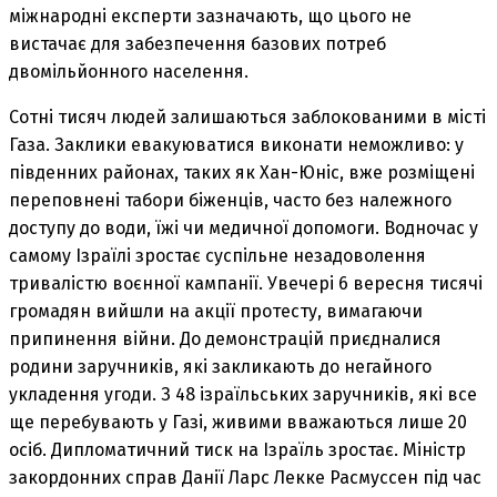
міжнародні експерти зазначають, що цього не
вистачає для забезпечення базових потреб
двомільйонного населення.
Сотні тисяч людей залишаються заблокованими в місті
Газа. Заклики евакуюватися виконати неможливо: у
південних районах, таких як Хан-Юніс, вже розміщені
переповнені табори біженців, часто без належного
доступу до води, їжі чи медичної допомоги. Водночас у
самому Ізраїлі зростає суспільне незадоволення
тривалістю воєнної кампанії. Увечері 6 вересня тисячі
громадян вийшли на акції протесту, вимагаючи
припинення війни. До демонстрацій приєдналися
родини заручників, які закликають до негайного
укладення угоди. З 48 ізраїльських заручників, які все
ще перебувають у Газі, живими вважаються лише 20
осіб. Дипломатичний тиск на Ізраїль зростає. Міністр
закордонних справ Данії Ларс Лекке Расмуссен під час