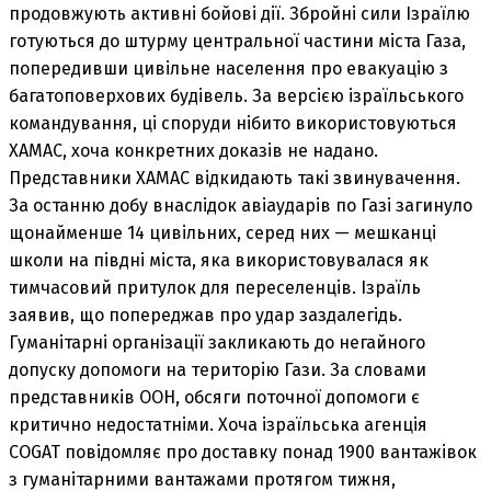
продовжують активні бойові дії. Збройні сили Ізраїлю
готуються до штурму центральної частини міста Газа,
попередивши цивільне населення про евакуацію з
багатоповерхових будівель. За версією ізраїльського
командування, ці споруди нібито використовуються
ХАМАС, хоча конкретних доказів не надано.
Представники ХАМАС відкидають такі звинувачення.
За останню добу внаслідок авіаударів по Газі загинуло
щонайменше 14 цивільних, серед них — мешканці
школи на півдні міста, яка використовувалася як
тимчасовий притулок для переселенців. Ізраїль
заявив, що попереджав про удар заздалегідь.
Гуманітарні організації закликають до негайного
допуску допомоги на територію Гази. За словами
представників ООН, обсяги поточної допомоги є
критично недостатніми. Хоча ізраїльська агенція
COGAT повідомляє про доставку понад 1900 вантажівок
з гуманітарними вантажами протягом тижня,