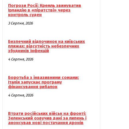
Погрози Росії: Кремль звинуватив
Ірландію в «піратстві» через
контроль суден
3 Серпня, 2026
Безпечний відпочинок на київських
пляжах: відсутність небезпечних
збудників інфекцій
4 Серпня, 2026
Боротьба з інвазивними сомами:
Італія запускає програму
фінансування рибалок
4 Серпня, 2026
Втрати російських військ на фронті:
Зеленський озвучив дані за липень і
анонсував нові постачання дронів