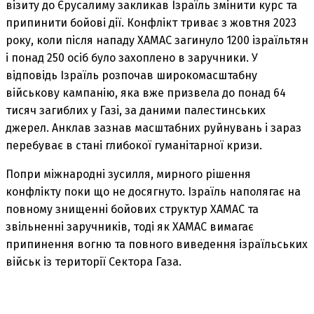
візиту до Єрусалиму закликав Ізраїль змінити курс та
припинити бойові дії. Конфлікт триває з жовтня 2023
року, коли після нападу ХАМАС загинуло 1200 ізраїльтян
і понад 250 осіб було захоплено в заручники. У
відповідь Ізраїль розпочав широкомасштабну
військову кампанію, яка вже призвела до понад 64
тисяч загиблих у Газі, за даними палестинських
джерел. Анклав зазнав масштабних руйнувань і зараз
перебуває в стані глибокої гуманітарної кризи.
Попри міжнародні зусилля, мирного рішення
конфлікту поки що не досягнуто. Ізраїль наполягає на
повному знищенні бойових структур ХАМАС та
звільненні заручників, тоді як ХАМАС вимагає
припинення вогню та повного виведення ізраїльських
військ із території Сектора Газа.