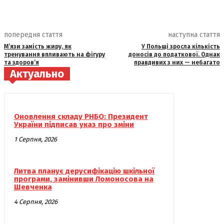
попередня стаття
наступна стаття
М’язи замість жиру, як
У Польщі зросла кількість
тренування впливають на фігуру
доносів до податкової. Однак
та здоров’я
правдивих з них — небагато
Актуально
Оновлення складу РНБО: Президент
України підписав указ про зміни
1 Серпня, 2026
Литва планує дерусифікацію шкільної
програми, замінивши Ломоносова на
Шевченка
4 Серпня, 2026