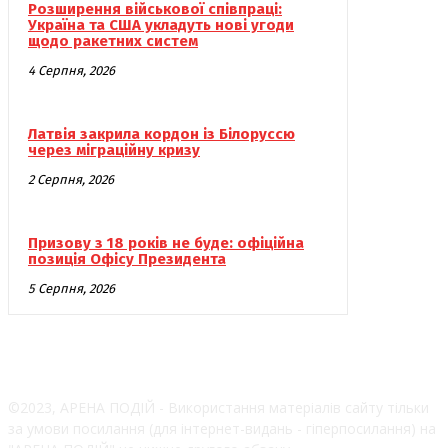
Розширення військової співпраці:
Україна та США укладуть нові угоди
щодо ракетних систем
4 Серпня, 2026
Латвія закрила кордон із Білоруссю
через міграційну кризу
2 Серпня, 2026
Призову з 18 років не буде: офіційна
позиція Офісу Президента
5 Серпня, 2026
©2023, АРЕНА ПОДІЙ - Використання матеріалів сайту тільки
за умови посилання (для інтернет-видань - гіперпосилання) на