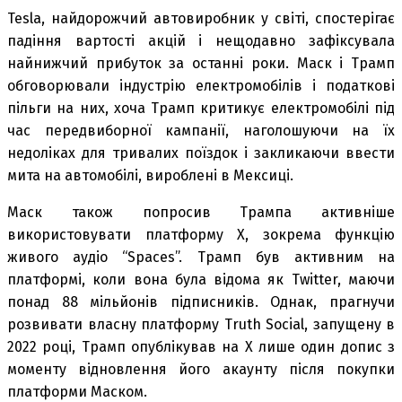
Tesla, найдорожчий автовиробник у світі, спостерігає
падіння вартості акцій і нещодавно зафіксувала
найнижчий прибуток за останні роки. Маск і Трамп
обговорювали індустрію електромобілів і податкові
пільги на них, хоча Трамп критикує електромобілі під
час передвиборної кампанії, наголошуючи на їх
недоліках для тривалих поїздок і закликаючи ввести
мита на автомобілі, вироблені в Мексиці.
Маск також попросив Трампа активніше
використовувати платформу X, зокрема функцію
живого аудіо “Spaces”. Трамп був активним на
платформі, коли вона була відома як Twitter, маючи
понад 88 мільйонів підписників. Однак, прагнучи
розвивати власну платформу Truth Social, запущену в
2022 році, Трамп опублікував на X лише один допис з
моменту відновлення його акаунту після покупки
платформи Маском.