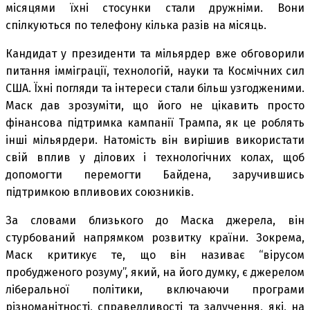
місяцями їхні стосунки стали дружніми. Вони
спілкуються по телефону кілька разів на місяць.
Кандидат у президенти та мільярдер вже обговорили
питання імміграції, технологій, науки та Космічних сил
США. Їхні погляди та інтереси стали більш узгодженими.
Маск дав зрозуміти, що його не цікавить просто
фінансова підтримка кампанії Трампа, як це роблять
інші мільярдери. Натомість він вирішив використати
свій вплив у ділових і технологічних колах, щоб
допомогти перемогти Байдена, заручившись
підтримкою впливових союзників.
За словами близького до Маска джерела, він
стурбований напрямком розвитку країни. Зокрема,
Маск критикує те, що він називає “вірусом
пробудженого розуму”, який, на його думку, є джерелом
ліберальної політики, включаючи програми
різноманітності, справедливості та залучення, які, на