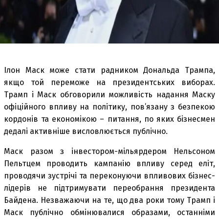
Ілон Маск може стати радником Дональда Трампа,
якщо той переможе на президентських виборах.
Трамп і Маск обговорили можливість надання Маску
офіційного впливу на політику, пов’язану з безпекою
кордонів та економікою – питання, по яких бізнесмен
дедалі активніше висловлюється публічно.
Маск разом з інвестором-мільярдером Нельсоном
Пельтцем проводить кампанію впливу серед еліт,
проводячи зустрічі та переконуючи впливових бізнес-
лідерів не підтримувати переобрання президента
Байдена. Незважаючи на те, що два роки тому Трамп і
Маск публічно обмінювалися образами, останніми