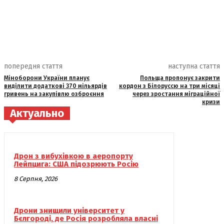
попередня стаття
наступна стаття
Міноборони України планує
Польща пропонує закрити
виділити додаткові 370 мільярдів
кордон з Білоруссю на три місяці
гривень на закупівлю озброєння
через зростання міграційної
кризи
Актуально
Дрон з вибухівкою в аеропорту
Лейпцига: США підозрюють Росію
8 Серпня, 2026
Дрони знищили університет у
Бєлгороді, де Росія розробляла власні