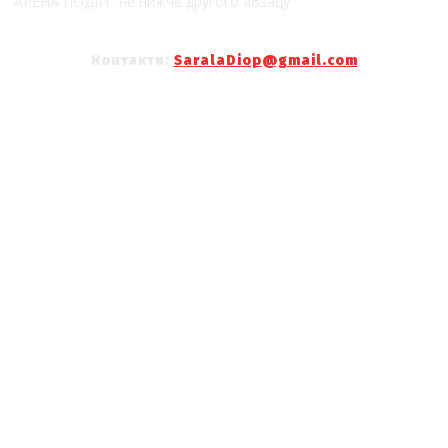
"АРЕНА ПОДІЙ" не нижче другого абзацу
Контакти:
SaralaDiop@gmail.com