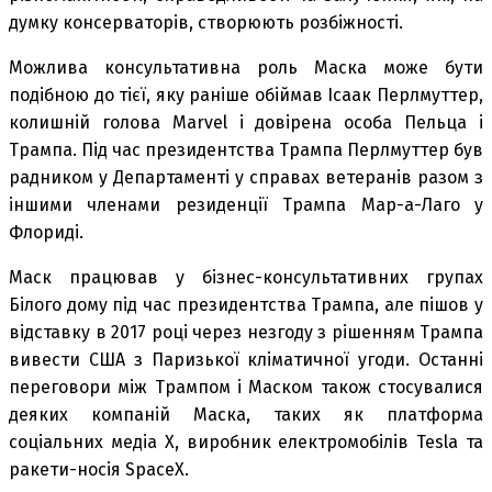
думку консерваторів, створюють розбіжності.
Можлива консультативна роль Маска може бути
подібною до тієї, яку раніше обіймав Ісаак Перлмуттер,
колишній голова Marvel і довірена особа Пельца і
Трампа. Під час президентства Трампа Перлмуттер був
радником у Департаменті у справах ветеранів разом з
іншими членами резиденції Трампа Мар-а-Лаго у
Флориді.
Маск працював у бізнес-консультативних групах
Білого дому під час президентства Трампа, але пішов у
відставку в 2017 році через незгоду з рішенням Трампа
вивести США з Паризької кліматичної угоди. Останні
переговори між Трампом і Маском також стосувалися
деяких компаній Маска, таких як платформа
соціальних медіа X, виробник електромобілів Tesla та
ракети-носія SpaceX.