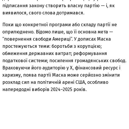
підписання закону створить власну партію — і, як
виявилося, свого слова дотримався.
Поки що конкретної програми або складу партії не
оприлюднено. Відомо лише, що її основна мета —
“повернення свободи Америці”. У дописах Маска
простежуються теми: боротьби з корупцією;
обмеження державних витрат; реформування
податкової системи; посилення громадянських свобод.
Враховуючи його аудиторію у X, фінансовий ресурс і
харизму, поява партії Маска може серйозно змінити
розклад сил на політичній арені США, особливо
напередодні виборів 2024–2025 років.