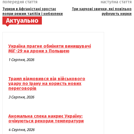
попередня стаття
наступна стаття
Туризм в Афганістані зростає
Три харчові звички, які повільно
попри режим талібів і небезпеки
руйнують нирки
Актуально
Україна прагне обміняти винищувачі
МіГ-29 на дрони з Польщею
1 Серпня, 2026
Трамп відмовився від військового
удару по Ірану на користь нових
переговорів
3 Серпня, 2026
Аномальна спека накриє Україну:
очікуються рекорди температури
4 Серпня, 2026