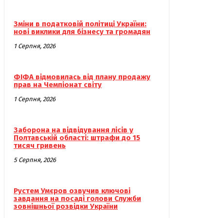
Зміни в податковій політиці України:
нові виклики для бізнесу та громадян
1 Серпня, 2026
ФІФА відмовилась від плану продажу
прав на Чемпіонат світу
1 Серпня, 2026
Заборона на відвідування лісів у
Полтавській області: штрафи до 15
тисяч гривень
5 Серпня, 2026
Рустем Умєров озвучив ключові
завдання на посаді голови Служби
зовнішньої розвідки України