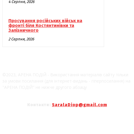
4 Серпня, 2026
Просування російських військ на
фронті біля Костянтинівки та
Залізничного
2 Серпня, 2026
©2023, АРЕНА ПОДІЙ - Використання матеріалів сайту тільки
за умови посилання (для інтернет-видань - гіперпосилання) на
"АРЕНА ПОДІЙ" не нижче другого абзацу
Контакти:
SaralaDiop@gmail.com