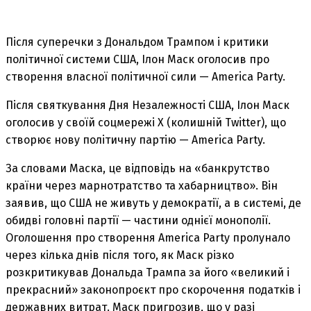
Після суперечки з Дональдом Трампом і критики
політичної системи США, Ілон Маск оголосив про
створення власної політичної сили — America Party.
Після святкування Дня Незалежності США, Ілон Маск
оголосив у своїй соцмережі X (колишній Twitter), що
створює нову політичну партію — America Party.
За словами Маска, це відповідь на «банкрутство
країни через марнотратство та хабарництво». Він
заявив, що США не живуть у демократії, а в системі, де
обидві головні партії — частини однієї монополії.
Оголошення про створення America Party пролунало
через кілька днів після того, як Маск різко
розкритикував Дональда Трампа за його «великий і
прекрасний» законопроєкт про скорочення податків і
державних витрат. Маск пригрозив, що у разі