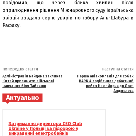
повідомив, що через кілька хвилин після
оприлюднення рішення Міжнародного суду ізраїльська
авіація завдала серію ударів по табору Аль-Шабура в
Рафаху.
попередня стаття
наступна стаття
Адміністрація Байдена закликає
Перша авіакомпанія для собак
Китай припинити військові
BARK Air здійснила дебютний
навчання біля Тайваню
рейс з Нью-Йорка до Лос-
Анджелеса
Актуально
Затримання директора CEO Club
Ukraine у Польщі за підозрою у
викраденні електробайків