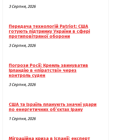
3 Серпня, 2026
Передача технологій Patriot: США
готують підтримку України в сфері
протиповітряної оборони
3 Серпня, 2026
Погрози Росії: Кремль звинуватив
Ірландію в «піратстві» через
контроль суден
3 Серпня, 2026
США та Ізраїль планують значні удари
по енергетичних об’єктах Ірану
1 Серпня, 2026
Міграційна криза в Іспанії: експерт