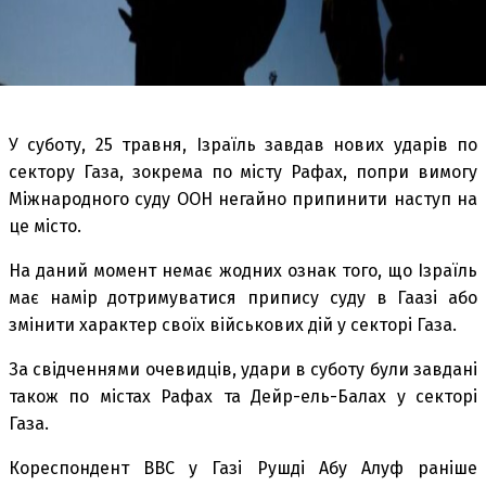
У суботу, 25 травня, Ізраїль завдав нових ударів по
сектору Газа, зокрема по місту Рафах, попри вимогу
Міжнародного суду ООН негайно припинити наступ на
це місто.
На даний момент немає жодних ознак того, що Ізраїль
має намір дотримуватися припису суду в Гаазі або
змінити характер своїх військових дій у секторі Газа.
За свідченнями очевидців, удари в суботу були завдані
також по містах Рафах та Дейр-ель-Балах у секторі
Газа.
Кореспондент BBC у Газі Рушді Абу Алуф раніше