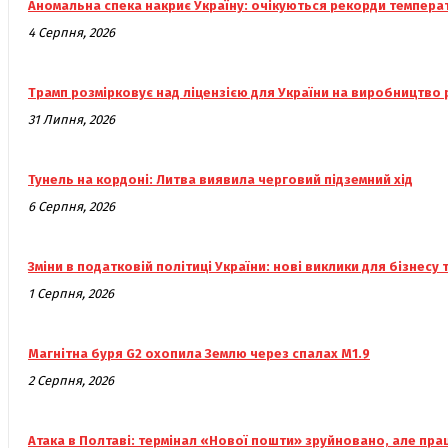
Аномальна спека накриє Україну: очікуються рекорди темпера
4 Серпня, 2026
Трамп розмірковує над ліцензією для України на виробництво р
31 Липня, 2026
Тунель на кордоні: Литва виявила черговий підземний хід
6 Серпня, 2026
Зміни в податковій політиці України: нові виклики для бізнесу 
1 Серпня, 2026
Магнітна буря G2 охопила Землю через спалах M1.9
2 Серпня, 2026
Атака в Полтаві: термінал «Нової пошти» зруйновано, але пр