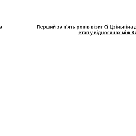
а
Перший за п’ять років візит Сі Цзіньпіна
етап у відносинах між К