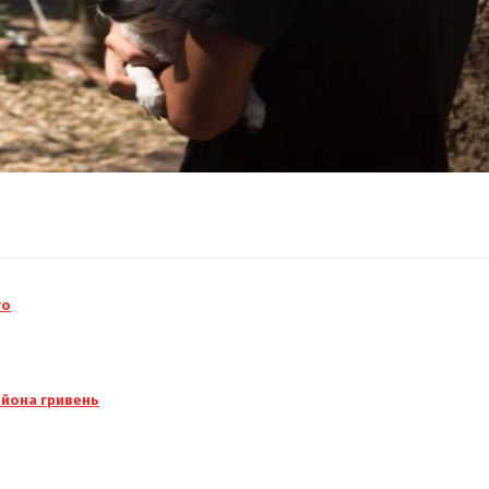
го
ьйона гривень