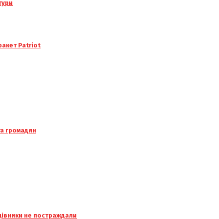
тури
акет Patriot
та громадян
ацівники не постраждали