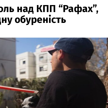
оль над КПП “Рафах”,
ну обуреність