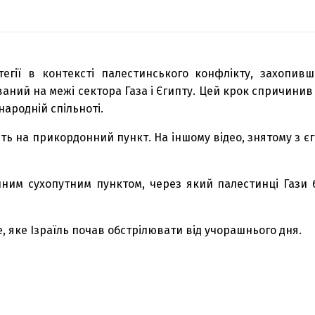
тегії в контексті палестинського конфлікту, захопив
ний на межі сектора Газа і Єгипту. Цей крок спричини
народній спільноті.
ють на прикордонний пункт. На іншому відео, знятому з є
иним сухопутним пунктом, через який палестинці Гази б
хе, яке Ізраїль почав обстрілювати від учорашнього дня.