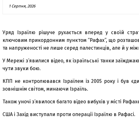
1 Серпня, 2026
Уряд Ізраїлю рішуче рухається вперед у своїй стра
ключовим прикордонним пунктом “Рафах”, що розташова
та напруженості не лише серед палестинців, але й у між
У Мережі з’явилися відео, як ізраїльські танки заїжджа
чути звуки бою.
КПП не контролювався Ізраїлем із 2005 року і був єд
зовнішнім світом, минаючи Ізраїль.
Також уночі з’явилося багато відео вибухів у місті Рафа
США і Захід виступали проти операції Ізраїлю в Рафасі.
поділіться