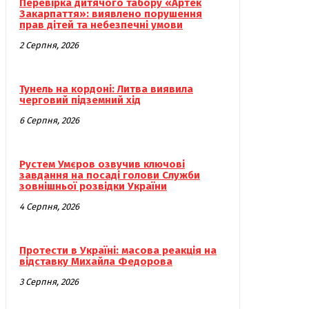
Перевірка дитячого табору «Артек
Закарпаття»: виявлено порушення
прав дітей та небезпечні умови
2 Серпня, 2026
Тунель на кордоні: Литва виявила
черговий підземний хід
6 Серпня, 2026
Рустем Умєров озвучив ключові
завдання на посаді голови Служби
зовнішньої розвідки України
4 Серпня, 2026
Протести в Україні: масова реакція на
відставку Михайла Федорова
3 Серпня, 2026