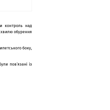
ши контроль над
в хвилю обурення
гипетського боку,
ули пов’язані із