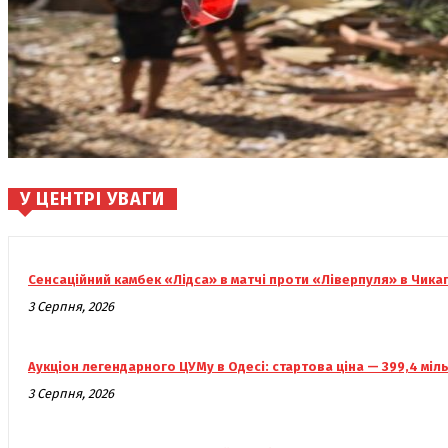
У ЦЕНТРІ УВАГИ
Сенсаційний камбек «Лідса» в матчі проти «Ліверпуля» в Чика
3 Серпня, 2026
Аукціон легендарного ЦУМу в Одесі: стартова ціна — 399,4 міл
3 Серпня, 2026