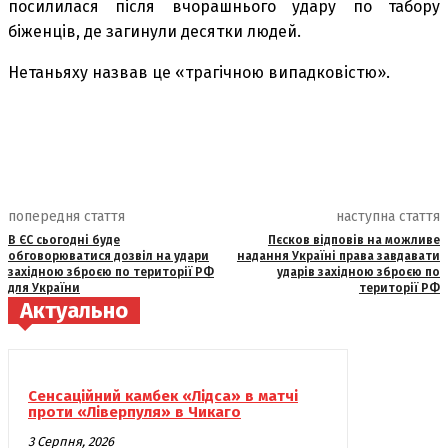
посилилася після вчорашнього удару по табору
біженців, де загинули десятки людей.
Нетаньяху назвав це «трагічною випадковістю».
попередня стаття
наступна стаття
В ЄС сьогодні буде
Пєсков відповів на можливе
обговорюватися дозвіл на удари
надання Україні права завдавати
західною зброєю по території РФ
ударів західною зброєю по
для України
території РФ
Актуально
Сенсаційний камбек «Лідса» в матчі
проти «Ліверпуля» в Чикаго
3 Серпня, 2026