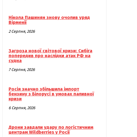
Нікола Пашинян знову очолив уряд
Вірменії
2 Серпня, 2026
Загроза нової світової кризи: Сибіга
попередив про наслідки атак РФ на
судна
7 Серпня, 2026
Росія значно збільшила імпорт
бензину з Білорусі в умовах паливної
кризи
6 Серпня, 2026
Дрони завдали удару по логістичним
центрам Wildberries у Росії