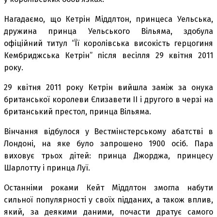
Нагадаємо, що Кетрін Міддлтон, принцеса Уельська,
дружина принца Уельського Вільяма, здобула
офіційний титул “Її королівська високість герцогиня
Кембриджська Кетрін” після весілля 29 квітня 2011
року.
29 квітня 2011 року Кетрін вийшла заміж за онука
британської королеви Єлизавети II і другого в черзі на
британський престол, принца Вільяма.
Вінчання відбулося у Вестмінстерському абатстві в
Лондоні, на яке було запрошено 1900 осіб. Пара
виховує трьох дітей: принца Джорджа, принцесу
Шарлотту і принца Луї.
Останніми роками Кейт Міддлтон змогла набути
сильної популярності у своїх підданих, а також вплив,
який, за деякими даними, почасти дратує самого