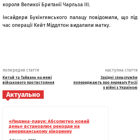
короля Великої Британії Чарльза III.
Інсайдери Букінгемського палацу повідомили, що під
час операції Кейт Міддлтон видалили матку.
попередня стаття
наступна стаття
Китай та Тайвань на межі
Західні спецслужби
військового протистояння
попереджають про перевагу Росії
у війні з Україною
Актуально
«Людина-павук: Абсолютно новий
день» встановлює рекорди на
американському кіноринку