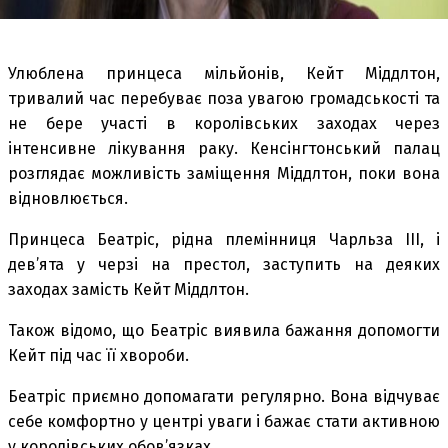
Улюблена принцеса мільйонів, Кейт Міддлтон,
тривалий час перебуває поза увагою громадськості та
не бере участі в королівських заходах через
інтенсивне лікування раку. Кенсінгтонський палац
розглядає можливість заміщення Міддлтон, поки вона
відновлюється.
Принцеса Беатріс, рідна племінниця Чарльза III, і
дев’ята у черзі на престол, заступить на деяких
заходах замість Кейт Міддлтон.
Також відомо, що Беатріс виявила бажання допомогти
Кейт під час її хвороби.
Беатріс приємно допомагати регулярно. Вона відчуває
себе комфортно у центрі уваги і бажає стати активною
у королівських обов’язках.