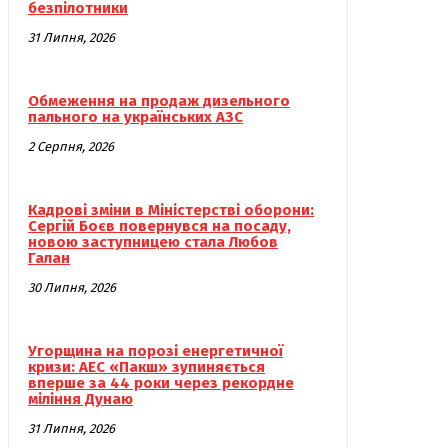
безпілотники
31 Липня, 2026
Обмеження на продаж дизельного
пального на українських АЗС
2 Серпня, 2026
Кадрові зміни в Міністерстві оборони:
Сергій Боєв повернувся на посаду,
новою заступницею стала Любов
Галан
30 Липня, 2026
Угорщина на порозі енергетичної
кризи: АЕС «Пакш» зупиняється
вперше за 44 роки через рекордне
міління Дунаю
31 Липня, 2026