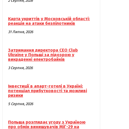
2 Серпня, 2026
Карта укриттів у Московській області:
реакція на атаки безпілотників
31 Липня, 2026
Затримання директора CEO Club
Ukraine у Польщі за підозрою у
викраденні електробайків
3 Серпня, 2026
Інвестиції в апарт-готелі в Україні:
потенціал прибутковості та можливі
ризики
5 Серпня, 2026
Польща розглядає угоду з Україною
про обмін винищувачів МіГ-29 на