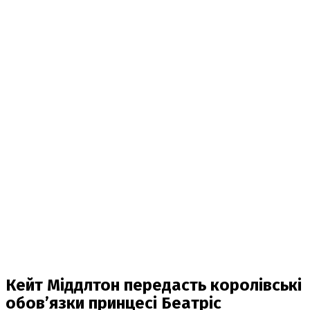
Кейт Міддлтон передасть королівські
обов’язки принцесі Беатріс