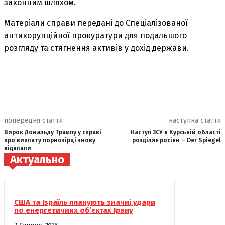
законним шляхом.
Матеріали справи передані до Спеціалізованої
антикорупційної прокуратури для подальшого
розгляду та стягнення активів у дохід держави.
попередня стаття
наступна стаття
Вирок Дональду Трампу у справі
Наступ ЗСУ в Курській області
про виплату порнозірці знову
розділяє росіян – Der Spiegel
відклали
Актуально
США та Ізраїль планують значні удари
по енергетичних об’єктах Ірану