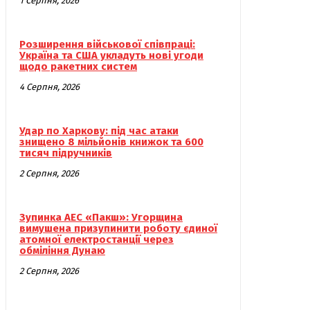
1 Серпня, 2026
Розширення військової співпраці:
Україна та США укладуть нові угоди
щодо ракетних систем
4 Серпня, 2026
Удар по Харкову: під час атаки
знищено 8 мільйонів книжок та 600
тисяч підручників
2 Серпня, 2026
Зупинка АЕС «Пакш»: Угорщина
вимушена призупинити роботу єдиної
атомної електростанції через
обміління Дунаю
2 Серпня, 2026