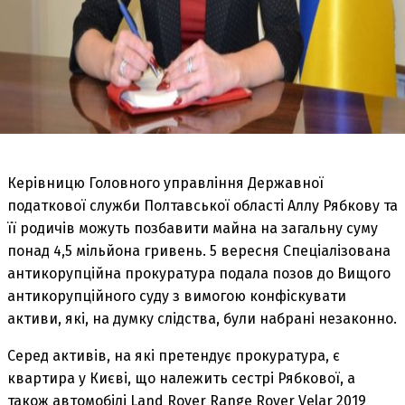
Керівницю Головного управління Державної
податкової служби Полтавської області Аллу Рябкову та
її родичів можуть позбавити майна на загальну суму
понад 4,5 мільйона гривень. 5 вересня Спеціалізована
антикорупційна прокуратура подала позов до Вищого
антикорупційного суду з вимогою конфіскувати
активи, які, на думку слідства, були набрані незаконно.
Серед активів, на які претендує прокуратура, є
квартира у Києві, що належить сестрі Рябкової, а
також автомобілі Land Rover Range Rover Velar 2019