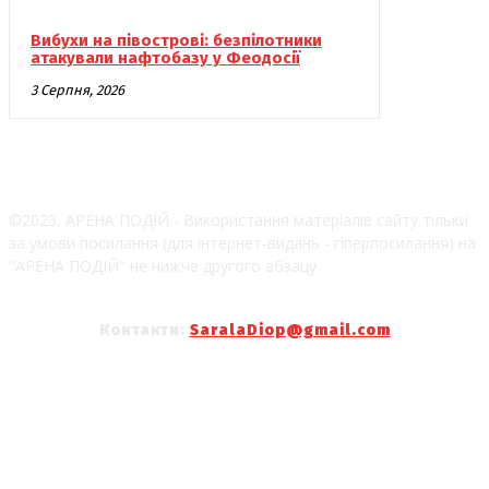
Вибухи на півострові: безпілотники
атакували нафтобазу у Феодосії
3 Серпня, 2026
©2023, АРЕНА ПОДІЙ - Використання матеріалів сайту тільки
за умови посилання (для інтернет-видань - гіперпосилання) на
"АРЕНА ПОДІЙ" не нижче другого абзацу
Контакти:
SaralaDiop@gmail.com