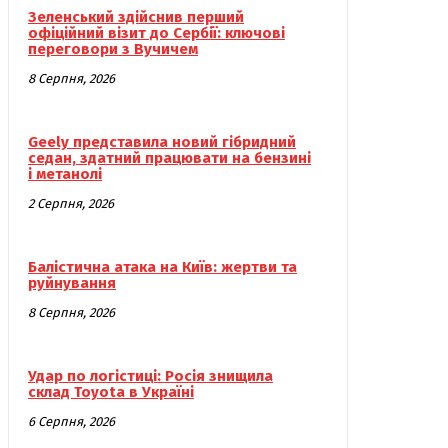
Зеленський здійснив перший
офіційний візит до Сербії: ключові
переговори з Вучичем
8 Серпня, 2026
Geely представила новий гібридний
седан, здатний працювати на бензині
і метанолі
2 Серпня, 2026
Балістична атака на Київ: жертви та
руйнування
8 Серпня, 2026
Удар по логістиці: Росія знищила
склад Toyota в Україні
6 Серпня, 2026