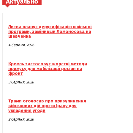
Актуально
Литва планує дерусифікацію шкільної
програми, замінивши Ломоносова на
Шевченка
4 Серпня, 2026
Кремль застосовує жорсткі методи
примусу для мобілізації росіян на
фронт
3 Серпня, 2026
Трамп оголосив про призупинення
військових дій проти Ірану для
укладення угоди
2 Серпня, 2026