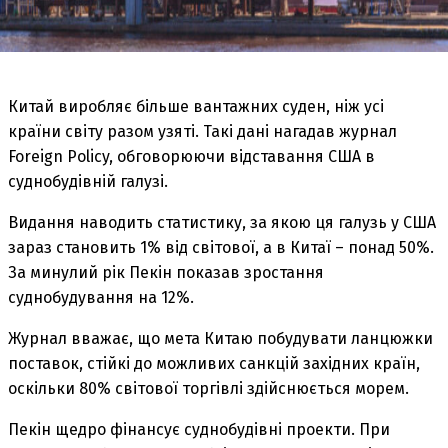
Китай виробляє більше вантажних суден, ніж усі
країни світу разом узяті. Такі дані нагадав журнал
Foreign Policy, обговорюючи відставання США в
суднобудівній галузі.
Видання наводить статистику, за якою ця галузь у США
зараз становить 1% від світової, а в Китаї – понад 50%.
За минулий рік Пекін показав зростання
суднобудування на 12%.
Журнал вважає, що мета Китаю побудувати ланцюжки
поставок, стійкі до можливих санкцій західних країн,
оскільки 80% світової торгівлі здійснюється морем.
Пекін щедро фінансує суднобудівні проекти. При