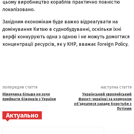
цьому виробництво кораблів практично повністю
локалізовано.
Західним економікам буде важко відреагувати на
домінування Китаю в суднобудуванні, оскільки їхні
верфі конкурують одна з одною і не можуть домогтися
концентрації ресурсів, як у КНР, вважає Foreign Policy.
попередня стаття
наступна стаття
Німеччина більше не хоче
Український європейський
приймати біженців з України
фронт: українці за кордоном
об’єдналися заради боротьби з
Путіним
Актуально