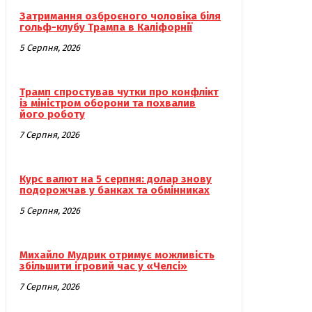
Затримання озброєного чоловіка біля
гольф-клубу Трампа в Каліфорнії
5 Серпня, 2026
Трамп спростував чутки про конфлікт
із міністром оборони та похвалив
його роботу
7 Серпня, 2026
Курс валют на 5 серпня: долар знову
подорожчав у банках та обмінниках
5 Серпня, 2026
Михайло Мудрик отримує можливість
збільшити ігровий час у «Челсі»
7 Серпня, 2026