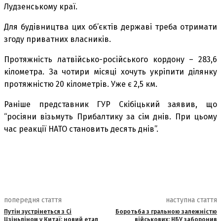
Лудзенському краї.
Для будівництва цих об’єктів державі треба отримати
згоду приватних власників.
Протяжність латвійсько-російського кордону – 283,6
кілометра. За чотири місяці хочуть укріпити ділянку
протяжністю 20 кілометрів. Уже є 2,5 км.
Раніше представник ГУР Скібіцький заявив, що
“росіяни візьмуть Прибалтику за сім днів. При цьому
час реакції НАТО становить десять днів”.
попередня стаття
наступна стаття
Путін зустрінеться з Сі
Боротьба з гральною залежністю
Цзіньпіном у Китаї: новий етап
військових: НБУ заборонив