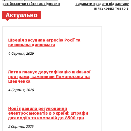
російсько-китайських відносин
видавати кредити під заставу
військових товарів
Актуально
Швеція засудила агресію Росії та
викликала дипломата
4 Серпня, 2026
Литва планує дерусифікацію шкільної
програми, замінивши Ломоносова на
Шевченка
4 Серпня, 2026
Нові правила регулювання
електросамокатів в Україні: штрафи
для водіїв та компаній до 8500 грн
2 Серпня, 2026