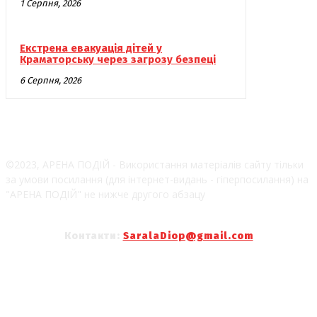
1 Серпня, 2026
Екстрена евакуація дітей у
Краматорську через загрозу безпеці
6 Серпня, 2026
©2023, АРЕНА ПОДІЙ - Використання матеріалів сайту тільки
за умови посилання (для інтернет-видань - гіперпосилання) на
"АРЕНА ПОДІЙ" не нижче другого абзацу
Контакти:
SaralaDiop@gmail.com