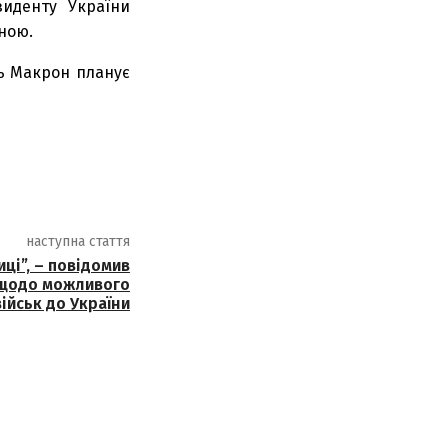
зиденту України
ною.
ль Макрон планує
наступна стаття
ці”, – повідомив
 щодо можливого
ійськ до України