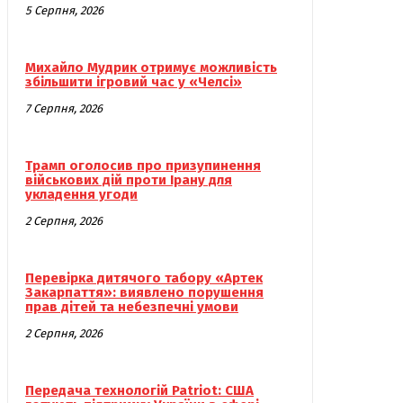
5 Серпня, 2026
Михайло Мудрик отримує можливість
збільшити ігровий час у «Челсі»
7 Серпня, 2026
Трамп оголосив про призупинення
військових дій проти Ірану для
укладення угоди
2 Серпня, 2026
Перевірка дитячого табору «Артек
Закарпаття»: виявлено порушення
прав дітей та небезпечні умови
2 Серпня, 2026
Передача технологій Patriot: США