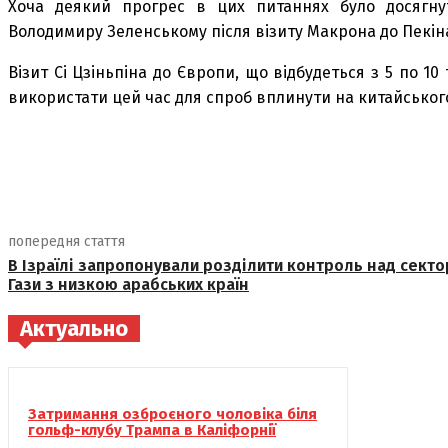
Хоча деякий прогрес в цих питаннях було досягну
Володимиру Зеленському після візиту Макрона до Пекіна
Візит Сі Цзіньпіна до Європи, що відбудеться з 5 по 
використати цей час для спроб вплинути на китайського 
поділіться
попередня стаття
В Ізраїлі запропонували розділити контроль над сект
Гази з низкою арабських країн
Актуально
Затримання озброєного чоловіка біля
гольф-клубу Трампа в Каліфорнії