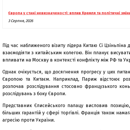
Європа у стані невизначеності: вплив Кремля та політичні змін
3 Серпня, 2026
Під час наближеного візиту лідера Китаю Сі Цзіньпін
взаємодіяти з китайським колегою. Він планує висува
впливати на Москву в контексті конфлікту між РФ та Ук
Однак очікується, що досягнення прогресу у цих пита
Європою та Китаєм. Наприклад, Париж відстоює розс
розпочав розслідування стосовно французького конья
розслідувань з боку Європи.
Представник Єлисейського палацу висловив позицію
більших гарантій у сфері торгівлі. Франція також нам
агресію проти України.