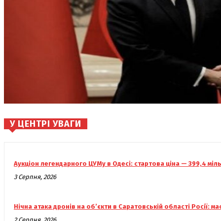
У ЦЕНТРІ УВАГИ
Аукціон легендарного ЦУМу в Одесі: стартова ціна — 399,4 міл
3 Серпня, 2026
Нічна атака дронів на об’єкти в Саратовській області Росії: 
2 Серпня, 2026