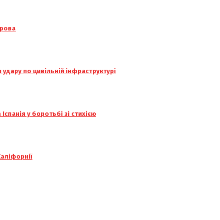
орова
и удару по цивільній інфраструктурі
Іспанія у боротьбі зі стихією
Каліфорнії