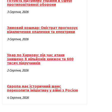
готують підтримку України в сфері
протиповітряної оборони
3 Серпня, 2026
Зимовий кошмар: Оністрат прогнозує
відключення опалення та електрики
3 Серпня, 2026
Удар по Харкову: під час атаки
знищено 8 мільйонів книжок та 600
тисяч підручників
2 Серпня, 2026
Європа має історичний шанс
перехопити ініціативу у війні з Росією
4 Серпня, 2026