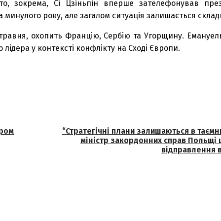
то, зокрема, Сі Цзіньпін вперше зателефонував пре
 минулого року, але загалом ситуація залишається склад
10 травня, охопить Францію, Сербію та Угорщину. Емануе
лідера у контексті конфлікту на Сході Європи.
ором
“Стратегічні плани залишаються в таємни
міністр закордонних справ Польщі
відправлення в