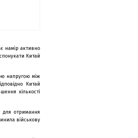
ає намір активно
 спонукати Китай
ною напругою між
ідповідно Китай
шення кількості
у для отримання
пинила військову