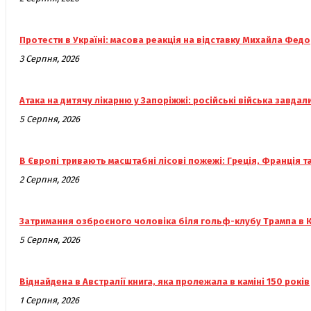
Протести в Україні: масова реакція на відставку Михайла Фед
3 Серпня, 2026
Атака на дитячу лікарню у Запоріжжі: російські війська завдал
5 Серпня, 2026
В Європі тривають масштабні лісові пожежі: Греція, Франція та 
2 Серпня, 2026
Затримання озброєного чоловіка біля гольф-клубу Трампа в 
5 Серпня, 2026
Віднайдена в Австралії книга, яка пролежала в каміні 150 років
1 Серпня, 2026