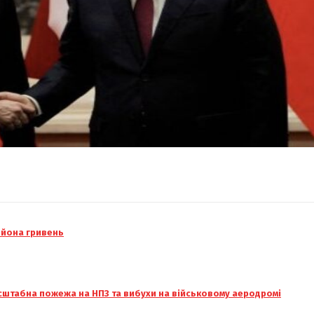
ьйона гривень
масштабна пожежа на НПЗ та вибухи на військовому аеродромі