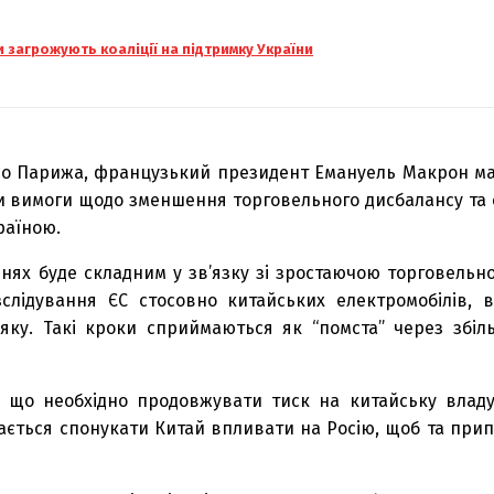
и загрожують коаліції на підтримку України
а до Парижа, французький президент Емануель Макрон м
ти вимоги щодо зменшення торговельного дисбалансу та
раїною.
ннях буде складним у зв’язку зі зростаючою торговель
лідування ЄС стосовно китайських електромобілів, в
ку. Такі кроки сприймаються як “помста” через збіль
, що необхідно продовжувати тиск на китайську влад
агається спонукати Китай впливати на Росію, щоб та при