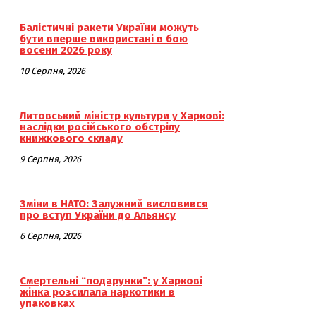
Балістичні ракети України можуть
бути вперше використані в бою
восени 2026 року
10 Серпня, 2026
Литовський міністр культури у Харкові:
наслідки російського обстрілу
книжкового складу
9 Серпня, 2026
Зміни в НАТО: Залужний висловився
про вступ України до Альянсу
6 Серпня, 2026
Смертельні “подарунки”: у Харкові
жінка розсилала наркотики в
упаковках