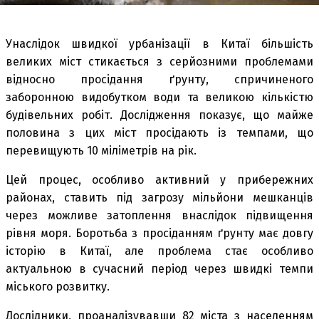
Унаслідок швидкої урбанізації в Китаї більшість
великих міст стикається з серйозними проблемами
відносно просідання ґрунту, спричиненого
заборонною видобутком води та великою кількістю
будівельних робіт. Дослідження показує, що майже
половина з цих міст просідають із темпами, що
перевищують 10 міліметрів на рік.
Цей процес, особливо активний у прибережних
районах, ставить під загрозу мільйони мешканців
через можливе затоплення внаслідок підвищення
рівня моря. Боротьба з просіданням ґрунту має довгу
історію в Китаї, але проблема стає особливо
актуальною в сучасний період через швидкі темпи
міського розвитку.
Дослідники, проаналізувавши 82 міста з населенням