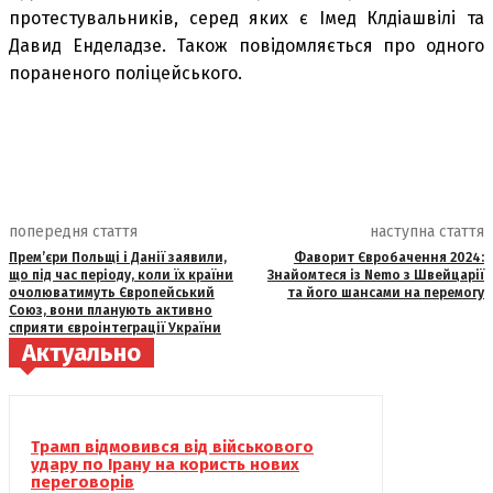
протестувальників, серед яких є Імед Клдіашвілі та
Давид Енделадзе. Також повідомляється про одного
пораненого поліцейського.
попередня стаття
наступна стаття
Прем’єри Польщі і Данії заявили,
Фаворит Євробачення 2024:
що під час періоду, коли їх країни
Знайомтеся із Nemo з Швейцарії
очолюватимуть Європейський
та його шансами на перемогу
Союз, вони планують активно
сприяти євроінтеграції України
Актуально
Трамп відмовився від військового
удару по Ірану на користь нових
переговорів