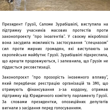
Президент Грузії, Саломе Зурабішвілі, виступила на
підтримку учасників масових протестів проти
законопроекту “про іноагентів”. У своєму мікроблозі
вона засудила можливість застосування “спецназом”
сил проти мирних громадян, які виступають за
європейське майбутнє Грузії. Зурабішвілі підкреслила,
що арешти продовжуються, і запевнила, що Грузія не
піддасться ресовєтизації.
Законопроєкт “про прозорість іноземного впливу”,
який передбачає реєстрацію організацій та ЗМІ, що
отримують фінансування з-за кордону, отримав
підтримку від Юридичного комітету парламенту Грузії.
За словами президентки, опозиційних депутатів
вигнали з засідання перед голосуванням.