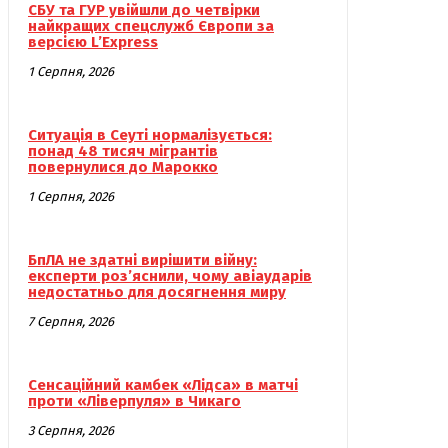
СБУ та ГУР увійшли до четвірки
найкращих спецслужб Європи за
версією L’Express
1 Серпня, 2026
Ситуація в Сеуті нормалізується:
понад 48 тисяч мігрантів
повернулися до Марокко
1 Серпня, 2026
БпЛА не здатні вирішити війну:
експерти роз’яснили, чому авіаударів
недостатньо для досягнення миру
7 Серпня, 2026
Сенсаційний камбек «Лідса» в матчі
проти «Ліверпуля» в Чикаго
3 Серпня, 2026