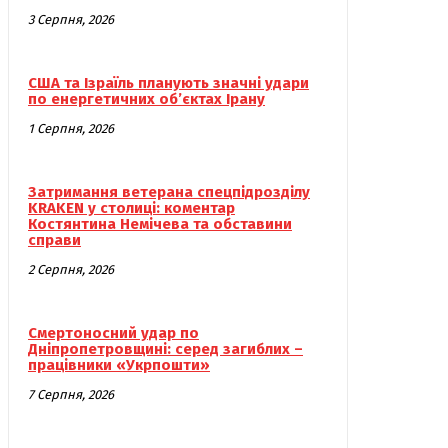
3 Серпня, 2026
США та Ізраїль планують значні удари
по енергетичних об’єктах Ірану
1 Серпня, 2026
Затримання ветерана спецпідрозділу
KRAKEN у столиці: коментар
Костянтина Немічева та обставини
справи
2 Серпня, 2026
Смертоносний удар по
Дніпропетровщині: серед загиблих –
працівники «Укрпошти»
7 Серпня, 2026