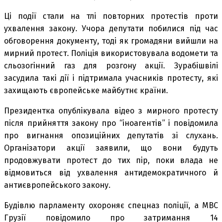
Ці події стали на тлі повторних протестів проти
ухвалення закону. Учора депутати побилися під час
обговорення документу, тоді як громадяни вийшли на
мирний протест. Поліція використовувала водомети та
сльозогінний газ для розгону акції. Зурабішвілі
засудила такі дії і підтримала учасників протесту, які
захищають європейське майбутнє країни.
Президентка опублікувала відео з мирного протесту
після прийняття закону про “іноагентів” і повідомила
про вигнання опозиційних депутатів зі слухань.
Організатори акції заявили, що вони будуть
продовжувати протест до тих пір, поки влада не
відмовиться від ухвалення антидемократичного й
антиєвропейського закону.
Будівлю парламенту охороняє спецназ поліції, а МВС
Грузії повідомило про затримання 14