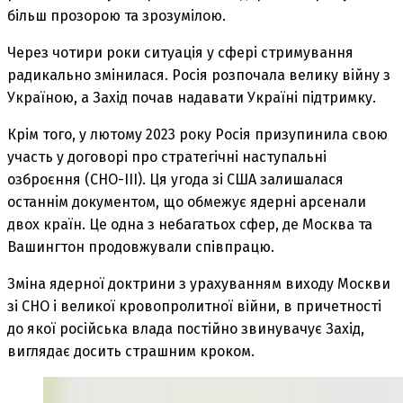
більш прозорою та зрозумілою.
Через чотири роки ситуація у сфері стримування
радикально змінилася. Росія розпочала велику війну з
Україною, а Захід почав надавати Україні підтримку.
Крім того, у лютому 2023 року Росія призупинила свою
участь у договорі про стратегічні наступальні
озброєння (СНО-ІІІ). Ця угода зі США залишалася
останнім документом, що обмежує ядерні арсенали
двох країн. Це одна з небагатьох сфер, де Москва та
Вашингтон продовжували співпрацю.
Зміна ядерної доктрини з урахуванням виходу Москви
зі СНО і великої кровопролитної війни, в причетності
до якої російська влада постійно звинувачує Захід,
виглядає досить страшним кроком.