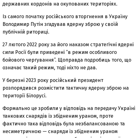
державних кордонів на окупованих територіях.
Із самого початку російського вторгнення в Україну
Володимир Путін згадував ядерну зброю у своїй
публічній риториці.
27 лютого 2022 року за його наказом стратегічні ядерні
сили Росії були приведені “в режим особливого
бойового чергування”. Щоправда подробиць того, що
означає такий режим, тоді ніхто не дав.
У березні 2023 року російський президент
розпорядився розмістити тактичну ядерну зброю на
території Білорусі.
Формально це зробили у відповідь на передачу Україні
танкових снарядів із збідненим ураном, проте
фактично така відповідь була незбалансованою та
несиметричною — снаряди із збідненим ураном