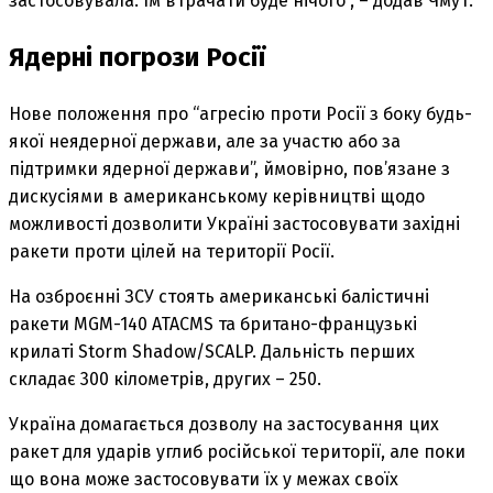
застосовувала. Їм втрачати буде нічого”, – додав Чмут.
Ядерні погрози Росії
Нове положення про “агресію проти Росії з боку будь-
якої неядерної держави, але за участю або за
підтримки ядерної держави”, ймовірно, пов’язане з
дискусіями в американському керівництві щодо
можливості дозволити Україні застосовувати західні
ракети проти цілей на території Росії.
На озброєнні ЗСУ стоять американські балістичні
ракети MGM-140 ATACMS та британо-французькі
крилаті Storm Shadow/SCALP. Дальність перших
складає 300 кілометрів, других – 250.
Україна домагається дозволу на застосування цих
ракет для ударів углиб російської території, але поки
що вона може застосовувати їх у межах своїх