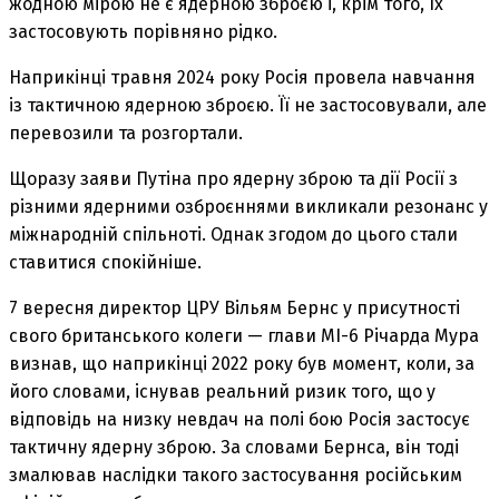
жодною мірою не є ядерною зброєю і, крім того, їх
застосовують порівняно рідко.
Наприкінці травня 2024 року Росія провела навчання
із тактичною ядерною зброєю. Її не застосовували, але
перевозили та розгортали.
Щоразу заяви Путіна про ядерну зброю та дії Росії з
різними ядерними озброєннями викликали резонанс у
міжнародній спільноті. Однак згодом до цього стали
ставитися спокійніше.
7 вересня директор ЦРУ Вільям Бернс у присутності
свого британського колеги — глави МІ-6 Річарда Мура
визнав, що наприкінці 2022 року був момент, коли, за
його словами, існував реальний ризик того, що у
відповідь на низку невдач на полі бою Росія застосує
тактичну ядерну зброю. За словами Бернса, він тоді
змалював наслідки такого застосування російським