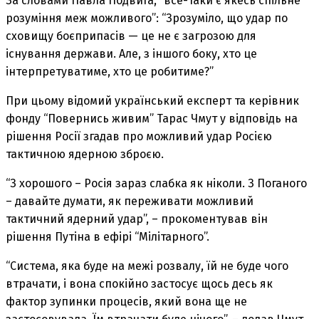
За словами Павла Подвига, “все-таки є якесь спільне
розуміння меж можливого”: “Зрозуміло, що удар по
сховищу боєприпасів — це не є загрозою для
існування держави. Але, з іншого боку, хто це
інтерпретуватиме, хто це робитиме?”
При цьому відомий український експерт та керівник
фонду “Повернись живим” Тарас Чмут у відповідь на
рішення Росії згадав про можливий удар Росією
тактичною ядерною зброєю.
“З хорошого – Росія зараз слабка як ніколи. З Поганого
– давайте думати, як переживати можливий
тактичний ядерний удар”, – прокоментував він
рішення Путіна в ефірі “Мілітарного”.
“Система, яка буде на межі розвалу, їй не буде чого
втрачати, і вона спокійно застосує щось десь як
фактор зупинки процесів, який вона ще не