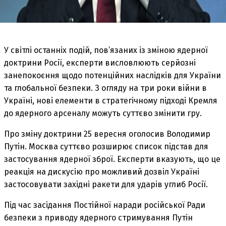
У світлі останніх подій, пов’язаних із зміною ядерної
доктрини Росії, експерти висловлюють серйозні
занепокоєння щодо потенційних наслідків для України
та глобальної безпеки. З огляду на три роки війни в
Україні, нові елементи в стратегічному підході Кремля
до ядерного арсеналу можуть суттєво змінити гру.
Про зміну доктрини 25 вересня оголосив Володимир
Путін. Москва суттєво розширює список підстав для
застосування ядерної зброї. Експерти вказують, що це
реакція на дискусію про можливий дозвіл Україні
застосовувати західні ракети для ударів углиб Росії.
Під час засідання Постійної наради російської Ради
безпеки з приводу ядерного стримування Путін