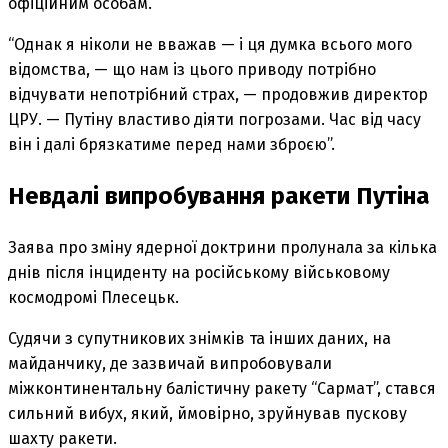
офіційним особам.
“Однак я ніколи не вважав — і ця думка всього мого
відомства, — що нам із цього приводу потрібно
відчувати непотрібний страх, — продовжив директор
ЦРУ. — Путіну властиво діяти погрозами. Час від часу
він і далі брязкатиме перед нами зброєю”.
Невдалі випробування ракети Путіна
Заява про зміну ядерної доктрини пролунала за кілька
днів після інциденту на російському військовому
космодромі Плесецьк.
Судячи з супутникових знімків та інших даних, на
майданчику, де зазвичай випробовували
міжконтинентальну балістичну ракету “Сармат”, стався
сильний вибух, який, ймовірно, зруйнував пускову
шахту ракети.