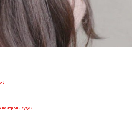
ot
з контроль суден