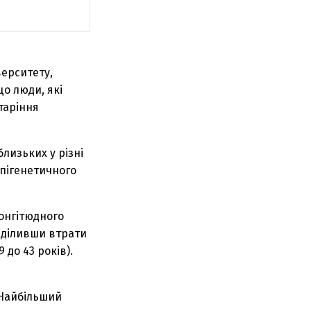
ерситету,
о люди, які
таріння
лизьких у різні
епігенетичного
лонгітюдного
озділивши втрати
9 до 43 років).
 Найбільший