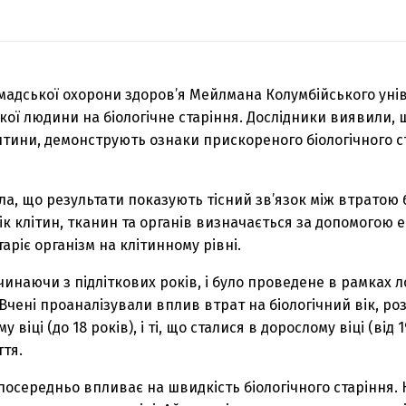
адської охорони здоров’я Мейлмана Колумбійського унів
ї людини на біологічне старіння. Дослідники виявили, щ
итини, демонструють ознаки прискореного біологічного с
а, що результати показують тісний зв’язок між втратою б
ік клітин, тканин та органів визначається за допомогою 
ріє організм на клітинному рівні.
чинаючи з підліткових років, і було проведене в рамках 
 Вчені проаналізували вплив втрат на біологічний вік, р
 віці (до 18 років), і ті, що сталися в дорослому віці (від 1
тя.
посередньо впливає на швидкість біологічного старіння.