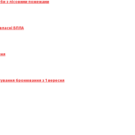
тьби з лісовими пожежами
 власні БПЛА
ння
сування бронювання з 1 вересня