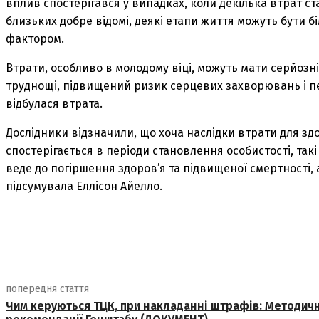
вплив спостерігався у випадках, коли декілька втрат ст
близьких добре відомі, деякі етапи життя можуть бути 
фактором.
Втрати, особливо в молодому віці, можуть мати серйозні
труднощі, підвищений ризик серцевих захворювань і пер
відбулася втрата.
Дослідники відзначили, що хоча наслідки втрати для зд
спостерігається в періоди становлення особистості, такі
веде до погіршення здоров’я та підвищеної смертності, 
підсумувала Еллісон Айелло.
поділіться
попередня стаття
Чим керуються ТЦК, при накладанні штрафів: Методичн