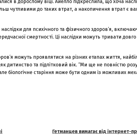
алися в дорослому віці. Айелло підкреслила, що хоча насл
більш чутливими до таких втрат, а накопичення втрат є 
 наслідки для психічного та фізичного здоров’я, включаю
едчасної смертності. Ці наслідки можуть тривати довго п
оров’я можуть проявлятися на різних етапах життя, найб
 як дитинство та підлітковий вік. “Ми ще не повністю роз
але біологічне старіння може бути одним із можливих меха
і
Гетманцев вимагає від інтернет-п