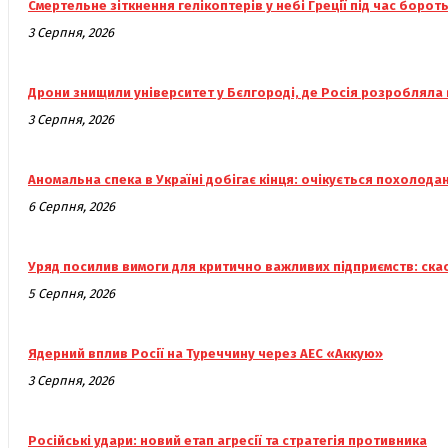
Смертельне зіткнення гелікоптерів у небі Греції під час боро
3 Серпня, 2026
Дрони знищили університет у Бєлгороді, де Росія розробляла
3 Серпня, 2026
Аномальна спека в Україні добігає кінця: очікується похолода
6 Серпня, 2026
Уряд посилив вимоги для критично важливих підприємств: ска
5 Серпня, 2026
Ядерний вплив Росії на Туреччину через АЕС «Аккую»
3 Серпня, 2026
Російські удари: новий етап агресії та стратегія противника