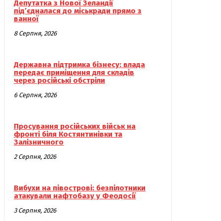
Депутатка з Нової Зеландії
під’єдналася до міськради прямо з
ванної
8 Серпня, 2026
Державна підтримка бізнесу: влада
передає приміщення для складів
через російські обстріли
6 Серпня, 2026
Просування російських військ на
фронті біля Костянтинівки та
Залізничного
2 Серпня, 2026
Вибухи на півострові: безпілотники
атакували нафтобазу у Феодосії
3 Серпня, 2026