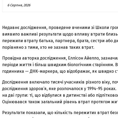
6 Серпня, 2026
Недавнє дослідження, проведене вченими зі Школи гром
виявило важливі результати щодо впливу втрати близько
пережили втрату батька, партнера, брата, сестри або д
порівняно з тими, хто не зазнав таких втрат.
Провідна авторка дослідження, Еллісон Айелло, зазначил
періоди життя і більш швидким біологічним старінням. В
годинника — ДНК-маркера, що відображає, як швидко ста
Дослідження включало тисячі учасників різного віку, по
дослідження здоров’я, яке розпочалося у 1994-95 роках.
на дві групи: ті, що відбулися в дитинстві або підлітковому
Оцінювався також загальний рівень втрат протягом жит
Результати показали, що кількість пережитих втрат без