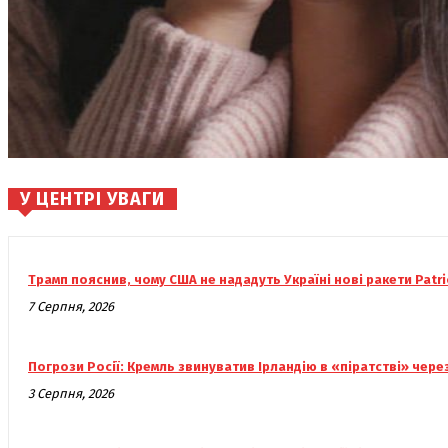
У ЦЕНТРІ УВАГИ
Трамп пояснив, чому США не нададуть Україні нові ракети Patri
7 Серпня, 2026
Погрози Росії: Кремль звинуватив Ірландію в «піратстві» чере
3 Серпня, 2026