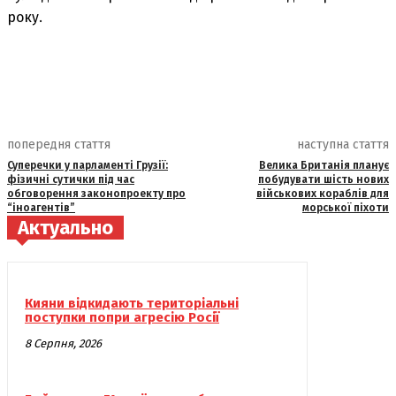
року.
попередня стаття
наступна стаття
Суперечки у парламенті Грузії:
Велика Британія планує
фізичні сутички під час
побудувати шість нових
обговорення законопроекту про
військових кораблів для
“іноагентів”
морської піхоти
Актуально
Кияни відкидають територіальні
поступки попри агресію Росії
8 Серпня, 2026