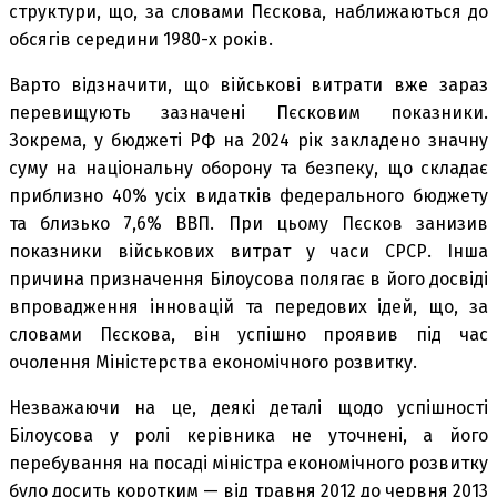
структури, що, за словами Пєскова, наближаються до
обсягів середини 1980-х років.
Варто відзначити, що військові витрати вже зараз
перевищують зазначені Пєсковим показники.
Зокрема, у бюджеті РФ на 2024 рік закладено значну
суму на національну оборону та безпеку, що складає
приблизно 40% усіх видатків федерального бюджету
та близько 7,6% ВВП. При цьому Пєсков занизив
показники військових витрат у часи СРСР. Інша
причина призначення Білоусова полягає в його досвіді
впровадження інновацій та передових ідей, що, за
словами Пєскова, він успішно проявив під час
очолення Міністерства економічного розвитку.
Незважаючи на це, деякі деталі щодо успішності
Білоусова у ролі керівника не уточнені, а його
перебування на посаді міністра економічного розвитку
було досить коротким — від травня 2012 до червня 2013