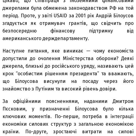
Цікаво, що співпраця з іноземними фінансовими
джерелами була обмежена законодавством РФ на той
період. Проте, у звіті USAID за 2001 рік Андрій Білоусов
згадується як отримувач грантів, що свідчить про
безпосередню фінансову підтримку від
американського держдепартаменту.
Наступне питання, яке виникає — чому економіста
допустили до очолення Міністерства оборони? Деякі
джерела, близькі до російського уряду, називають цей
крок “особистим рішенням президента” та вважають,
що Білоусова висунули на посаду через його
знайомство з Путіним та високий рівень довіри.
За офіційними поясненнями, наданими Дмитром
Пєсковим, у призначенні Білоусова було кілька
ключових моментів. По-перше, потреба в інтеграції
економіки силових структур з загальною економікою
країни. По-друге, зростаючі витрати на силові