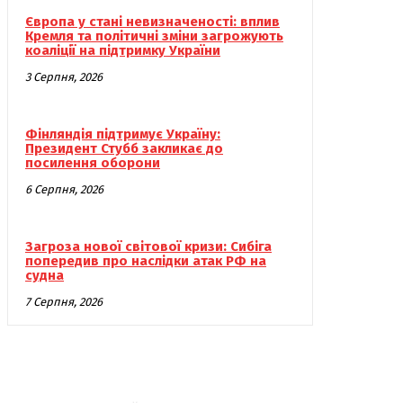
Європа у стані невизначеності: вплив
Кремля та політичні зміни загрожують
коаліції на підтримку України
3 Серпня, 2026
Фінляндія підтримує Україну:
Президент Стубб закликає до
посилення оборони
6 Серпня, 2026
Загроза нової світової кризи: Сибіга
попередив про наслідки атак РФ на
судна
7 Серпня, 2026