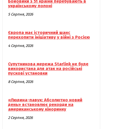
Бойовики з 51 країни перебувають в
українському полоні
5 Серпня, 2026
Європа має історичний шанс
перехопити ініціативу у війні з Росією
4 Серпня, 2026
Супутникова мережа Starlink не буде
використана для атак на російські
пускові установки
8 Серпня, 2026
«Людина-павук: Абсолютно новий
день» встановлює рекорди на
американському кіноринку
2 Серпня, 2026