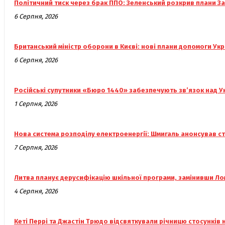
Політичний тиск через брак ППО: Зеленський розкрив плани З
6 Серпня, 2026
Британський міністр оборони в Києві: нові плани допомоги Укр
6 Серпня, 2026
Російські супутники «Бюро 1440» забезпечують зв’язок над 
1 Серпня, 2026
Нова система розподілу електроенергії: Шмигаль анонсував с
7 Серпня, 2026
Литва планує дерусифікацію шкільної програми, замінивши Л
4 Серпня, 2026
Кеті Перрі та Джастін Трюдо відсвяткували річницю стосунків