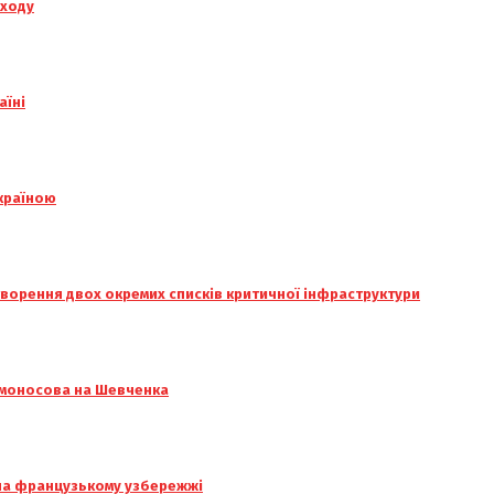
аходу
аїні
Україною
творення двох окремих списків критичної інфраструктури
омоносова на Шевченка
 на французькому узбережжі