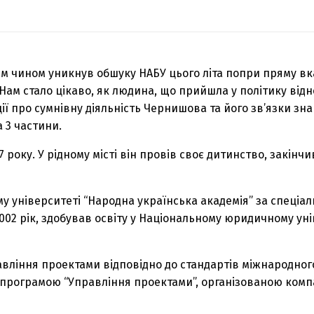
 чином уникнув обшуку НАБУ цього літа попри пряму вка
ам стало цікаво, як людина, що прийшла у політику відн
ії про сумнівну діяльність Чернишова та його зв’язки зн
 3 частини.
року. У рідному місті він провів своє дитинство, закінчи
му університеті “Народна українська академія” за спеціа
2002 рік, здобував освіту у Національному юридичному уні
вління проектами відповідно до стандартів міжнародного
за програмою “Управління проектами”, організованою ком