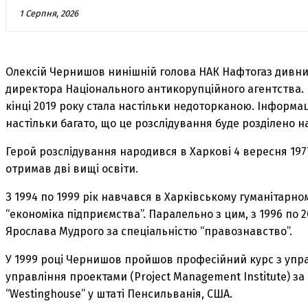
1 Серпня, 2026
Олексій Чернишов нинішній голова НАК Нафтогаз дивним
директора Національного антикорупційного агентства. Н
кінці 2019 року стала настільки недоторканою. Інформац
настільки багато, що це розслідування буде розділено на
Герой розслідування народився в Харкові 4 вересня 1977 
отримав дві вищі освіти.
З 1994 по 1999 рік навчався в Харківському гуманітарно
“економіка підприємства”. Паралельно з цим, з 1996 по 
Ярослава Мудрого за спеціальністю “правознавство”.
У 1999 році Чернишов пройшов професійний курс з упра
управління проектами (Project Management Institute) 
“Westinghouse” у штаті Пенсильванія, США.