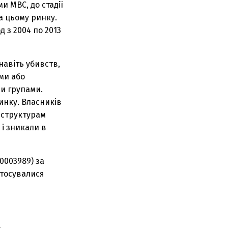
 МВС, до стадії
а цьому ринку.
 з 2004 по 2013
навіть убивств,
ми або
ми групами.
инку. Власників
 структурам
 і зникали в
0003989) за
стосувалися