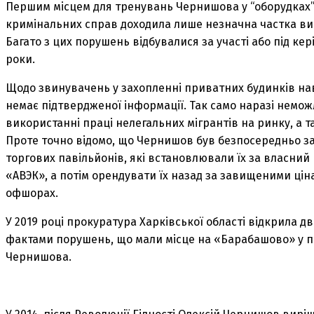
Першим місцем для тренувань Чернишова у “оборудках” 
кримінальних справ доходила лише незначна частка ви
Багато з цих порушень відбувалися за участі або під ке
роки.
Щодо звинувачень у захопленні приватних будинків навк
немає підтвердженої інформації. Так само наразі немо
використанні праці нелегальних мігрантів на ринку, а 
Проте точно відомо, що Чернишов був безпосередньо зал
торгових павільйонів, які встановлювали їх за власни
«АВЭК», а потім орендувати їх назад за завищеними цін
офшорах.
У 2019 році прокуратура Харківської області відкрила д
фактами порушень, що мали місце на «Барабашово» у пе
Чернишова.