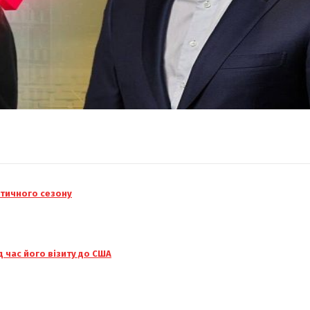
ітичного сезону
 час його візиту до США