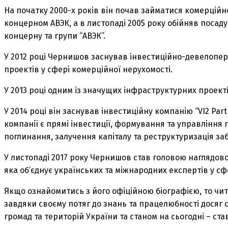
На початку 2000-х років він почав займатися комерцій
концерном АВЭК, а в листопаді 2005 року обійняв посаду
концерну та групи “АВЭК”.
У 2012 році Чернишов заснував інвестиційно-девелопер
проектів у сфері комерційної нерухомості.
У 2013 році одним із значущих інфраструктурних проект
У 2014 році він заснував інвестиційну компанію “VI2 Par
компанії є прямі інвестиції, формування та управління 
поглинання, залучення капіталу та реструктуризація за
У листопаді 2017 року Чернишов став головою наглядової
яка об’єднує українських та міжнародних експертів у сф
Якщо ознайомитись з його офіційною біографією, то ч
завдяки своєму потяг до знань та працелюбності досяг 
громад та територій України та станом на сьогодні – с