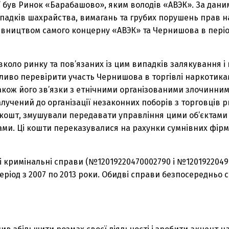
був Ринок «Барабашово», яким володів «АВЭК». За даними
падків шахрайства, вимагань та грубих порушень прав н
рівництвом самого концерну «АВЭК» та Чернишова в період
оло ринку та пов’язаних із цим випадків залякування і 
жливо перевірити участь Чернишова в торгівлі наркотика
також його зв’язки з етнічними організованими злочинни
учений до організації незаконних поборів з торговців р
й кошт, змушували передавати управління цими об’єктами
ами. Ці кошти переказувалися на рахунки сумнівних фірм
ві кримінальні справи (№12019220470002790 і №1201922049
ріод з 2007 по 2013 роки. Обидві справи безпосередньо 