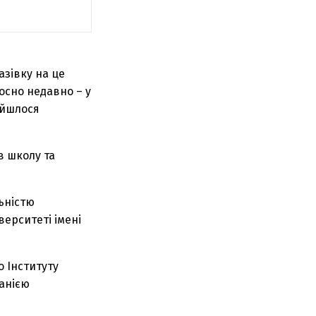
зівку на це
осно недавно – у
айшлося
в школу та
льністю
верситеті імені
 Інституту
панією