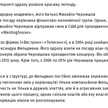
ернеті одразу розвією красиву легенду.
«Народну академію», його батько Михайло Чернишов
а посаду керівника фінансово-економічної групи. Однак,
Михайло Чернишов відправив сина в США для проходження
а «Westinghouse».
 фірмах («Вестрон» і «Телесенс»), а в 2004 році знайшо
лександра Фельдмана. Його одразу взяли на посаду віце-п
кціонерів обрали Чернишова президентом концерну. Він о
о 2012 року. Крім того, з 2006 по 2014 рік Чернишов прац
я в структурі, де Фельдман постійно змінював керівникі
ред численних змін у керівництві тільки компаньйони Фел
часть не тільки в дружніх злиттях, але й в агресивних з
тиною цього процесу, однак скільки коштів або яку власн
формацію ніколи не розголошували.