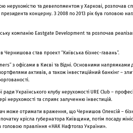
ною нерухомістю та девелопментом у Харкові, розпочав с
 президента концерну. З 2008 по 2013 рік був головою на
ську компанію Eastgate Development та розпочав реаліз
ів Чернишова став проект “Київська бізнес-гавань”.
tners” з офісами в Києві та Відні. Основними напрямками 
портфелями активів, а також інвестиційний банкінг – зли
боргованості.
 ради Українського клубу нерухомості URE Club – професі
ері нерухомості та сприяє залученню інвестицій.
итач може отримати враження, що Чернишов Олексій – бі
спочатку крісла губернатора Київщини, потім посаду міні
тав головою правління «НАК Нафтогаз України».