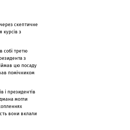
 через скептичне
 курсів з
в собі третю
резидента з
біймав цю посаду
ював помічником
в і президентів
ьдмана могли
ахопленнях
ість вони вклали