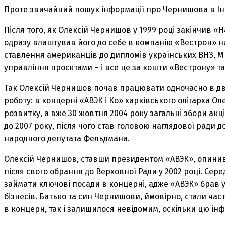
Проте звичайний пошук інформації про Чернишова в Інт
Після того, як Олексій Чернишов у 1999 році закінчив 
одразу влаштував його до себе в компанію «Вестрон» н
ставлення американців до дипломів українських ВНЗ, 
управління проєктами – і все це за кошти «Вестрону» т
Так Олексій Чернишов почав працювати одночасно в двох
роботу: в концерні «АВЭК і Ко» харківського олігарха О
розвитку, а вже 30 жовтня 2004 року загальні збори а
до 2007 року, після чого став головою наглядової ради д
народного депутата Фельдмана.
Олексій Чернишов, ставши президентом «АВЭК», опинивс
після свого обрання до Верховної Ради у 2002 році. Се
займати ключові посади в концерні, адже «АВЭК» брав у
бізнесів. Батько та син Чернишови, ймовірно, стали час
в концерн, так і залишилося невідомим, оскільки цю ін