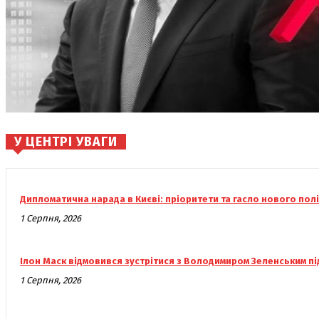
У ЦЕНТРІ УВАГИ
Дипломатична нарада в Києві: пріоритети та гасло нового пол
1 Серпня, 2026
Ілон Маск відмовився зустрітися з Володимиром Зеленським під
1 Серпня, 2026