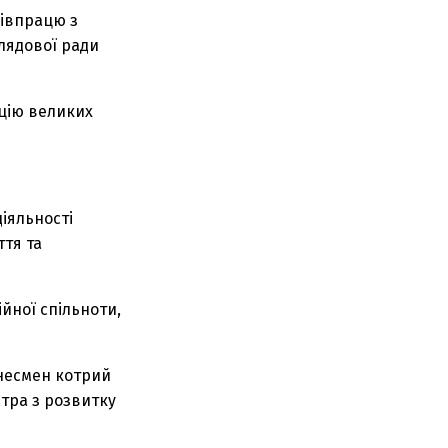
півпрацю з
глядової ради
ацію великих
діяльності
ття та
йної спільноти,
знесмен котрий
стра з розвитку