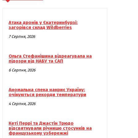
Атака дронів у Єкатеринбурзі:
загорівся склад Wildberries
7 Серпня, 2026
Ольга Стефанішина відреагувала на
підозри від НАБУ та САП
6 Серпня, 2026
Аномальна спека накриє Україну:
очікуються рекорди температури
4 Серпня, 2026
Кеті Перрі та Джастін Трюдо
відсвяткували річницю стосунків на
французькому узбережжі