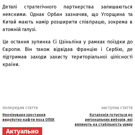
Деталі стратегічного партнерства залишаються
неясними. Однак Орбан зазначив, що Угорщина та
Китай мають намір розширити співпрацю, зокрема в
атомній галузі.
Це остання зупинка Сі Цзіньпіна у рамках поїздки до
Європи. Він також відвідав Францію і Сербію, де
підтримав заходи захисту територіальної цілісності
країни.
попередня стаття
наступна стаття
Неочікуване зростання
Каталонія готується до
видобутку нафти поза ОПЕК
регіональних виборів, які
вплинуть на стабільність уряду
Актуально