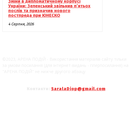
Зміни в дипломатичному корпусі
України: Зеленський звільнив п’ятьох
послів та призначив нового
постпреда при ЮНЕСКО
4 Серпня, 2026
©2023, АРЕНА ПОДІЙ - Використання матеріалів сайту тільки
за умови посилання (для інтернет-видань - гіперпосилання) на
"АРЕНА ПОДІЙ" не нижче другого абзацу
Контакти:
SaralaDiop@gmail.com