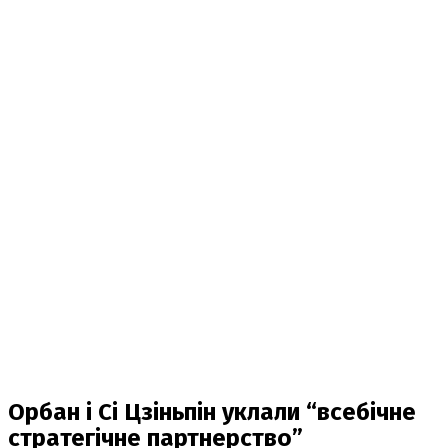
Орбан і Сі Цзіньпін уклали “всебічне
стратегічне партнерство”