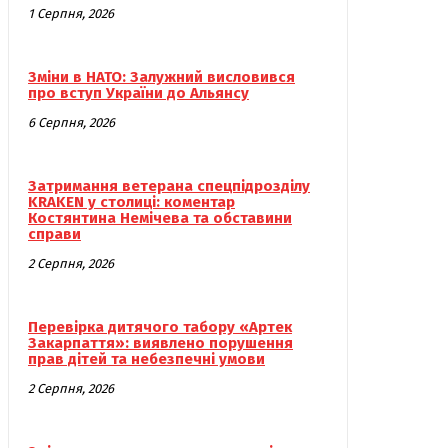
1 Серпня, 2026
Зміни в НАТО: Залужний висловився
про вступ України до Альянсу
6 Серпня, 2026
Затримання ветерана спецпідрозділу
KRAKEN у столиці: коментар
Костянтина Немічева та обставини
справи
2 Серпня, 2026
Перевірка дитячого табору «Артек
Закарпаття»: виявлено порушення
прав дітей та небезпечні умови
2 Серпня, 2026