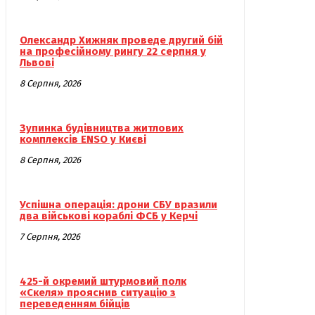
Олександр Хижняк проведе другий бій
на професійному рингу 22 серпня у
Львові
8 Серпня, 2026
Зупинка будівництва житлових
комплексів ENSO у Києві
8 Серпня, 2026
Успішна операція: дрони СБУ вразили
два військові кораблі ФСБ у Керчі
7 Серпня, 2026
425-й окремий штурмовий полк
«Скеля» прояснив ситуацію з
переведенням бійців