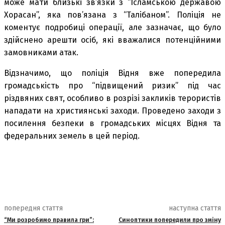
може мати близькі зв’язки з “Ісламською державою
Хорасан”, яка пов’язана з “Талібаном”. Поліція не
коментує подробиці операції, але зазначає, що було
здійснено арешти осіб, які вважалися потенційними
замовниками атак.
Відзначимо, що поліція Відня вже попередила
громадськість про “підвищений ризик” під час
різдвяних свят, особливо в розрізі закликів терористів
нападати на християнські заходи. Проведено заходи з
посилення безпеки в громадських місцях Відня та
федеральних земель в цей період.
попередня стаття
наступна стаття
“Ми розробимо правила гри”:
Синоптики попередили про зміну