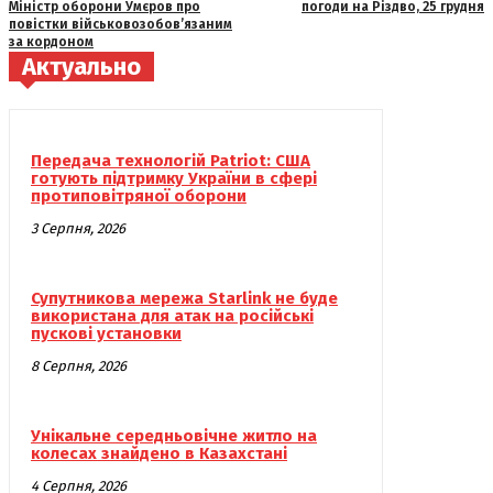
Міністр оборони Умєров про
погоди на Різдво, 25 грудня
повістки військовозобов’язаним
за кордоном
Актуально
Передача технологій Patriot: США
готують підтримку України в сфері
протиповітряної оборони
3 Серпня, 2026
Супутникова мережа Starlink не буде
використана для атак на російські
пускові установки
8 Серпня, 2026
Унікальне середньовічне житло на
колесах знайдено в Казахстані
4 Серпня, 2026