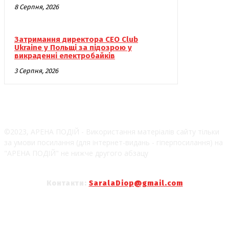
8 Серпня, 2026
Затримання директора CEO Club
Ukraine у Польщі за підозрою у
викраденні електробайків
3 Серпня, 2026
©2023, АРЕНА ПОДІЙ - Використання матеріалів сайту тільки
за умови посилання (для інтернет-видань - гіперпосилання) на
"АРЕНА ПОДІЙ" не нижче другого абзацу
Контакти:
SaralaDiop@gmail.com