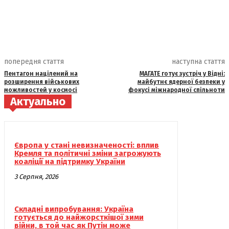
попередня стаття
наступна стаття
Пентагон націлений на
МАГАТЕ готує зустріч у Відні:
розширення військових
майбутнє ядерної безпеки у
можливостей у космосі
фокусі міжнародної спільноти
Актуально
Європа у стані невизначеності: вплив
Кремля та політичні зміни загрожують
коаліції на підтримку України
3 Серпня, 2026
Складні випробування: Україна
готується до найжорсткішої зими
війни, в той час як Путін може