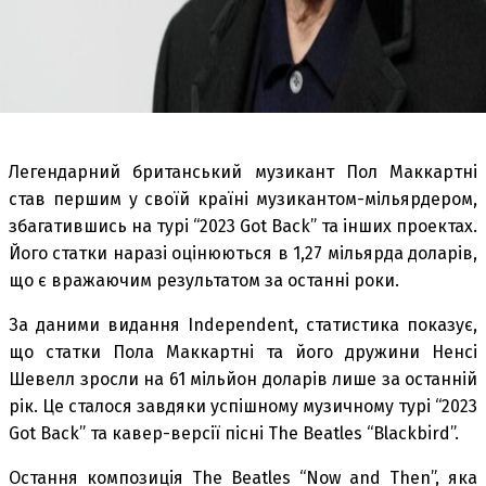
Легендарний британський музикант Пол Маккартні
став першим у своїй країні музикантом-мільярдером,
збагатившись на турі “2023 Got Back” та інших проектах.
Його статки наразі оцінюються в 1,27 мільярда доларів,
що є вражаючим результатом за останні роки.
За даними видання Independent, статистика показує,
що статки Пола Маккартні та його дружини Ненсі
Шевелл зросли на 61 мільйон доларів лише за останній
рік. Це сталося завдяки успішному музичному турі “2023
Got Back” та кавер-версії пісні The Beatles “Blackbird”.
Остання композиція The Beatles “Now and Then”, яка