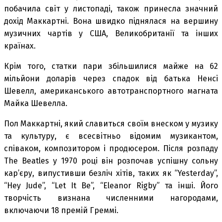
побачила світ у листопаді, також принесла значний
дохід Маккартні. Вона швидко піднялася на вершину
музичних чартів у США, Великобританії та інших
країнах.
Крім того, статки пари збільшилися майже на 62
мільйони доларів через спадок від батька Ненсі
Шевелл, американського автотранспортного магната
Майка Шевелла.
Пол Маккартні, який славиться своїм внеском у музику
та культуру, є всесвітньо відомим музикантом,
співаком, композитором і продюсером. Після розпаду
The Beatles у 1970 році він розпочав успішну сольну
кар’єру, випустивши безліч хітів, таких як “Yesterday”,
“Hey Jude”, “Let It Be”, “Eleanor Rigby” та інші. Його
творчість визнана численними нагородами,
включаючи 18 премій Греммі.