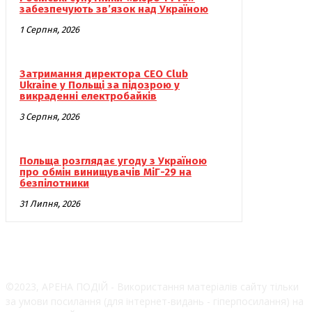
забезпечують зв’язок над Україною
1 Серпня, 2026
Затримання директора CEO Club
Ukraine у Польщі за підозрою у
викраденні електробайків
3 Серпня, 2026
Польща розглядає угоду з Україною
про обмін винищувачів МіГ-29 на
безпілотники
31 Липня, 2026
©2023, АРЕНА ПОДІЙ - Використання матеріалів сайту тільки
за умови посилання (для інтернет-видань - гіперпосилання) на