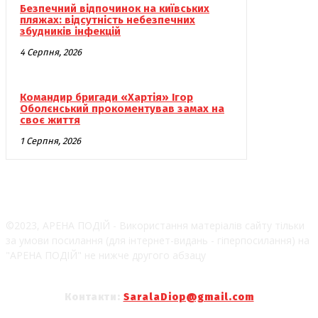
Безпечний відпочинок на київських
пляжах: відсутність небезпечних
збудників інфекцій
4 Серпня, 2026
Командир бригади «Хартія» Ігор
Оболєнський прокоментував замах на
своє життя
1 Серпня, 2026
©2023, АРЕНА ПОДІЙ - Використання матеріалів сайту тільки
за умови посилання (для інтернет-видань - гіперпосилання) на
"АРЕНА ПОДІЙ" не нижче другого абзацу
Контакти:
SaralaDiop@gmail.com