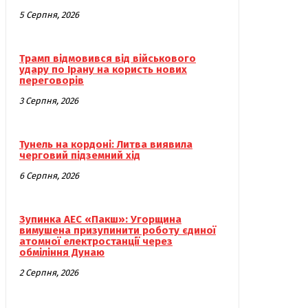
5 Серпня, 2026
Трамп відмовився від військового
удару по Ірану на користь нових
переговорів
3 Серпня, 2026
Тунель на кордоні: Литва виявила
черговий підземний хід
6 Серпня, 2026
Зупинка АЕС «Пакш»: Угорщина
вимушена призупинити роботу єдиної
атомної електростанції через
обміління Дунаю
2 Серпня, 2026