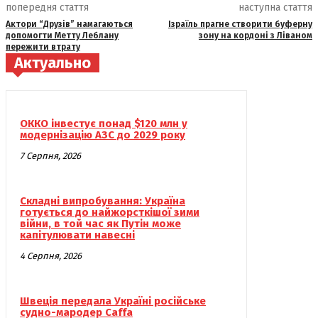
попередня стаття
наступна стаття
Актори “Друзів” намагаються
Ізраїль прагне створити буферну
допомогти Метту Леблану
зону на кордоні з Ліваном
пережити втрату
Актуально
ОККО інвестує понад $120 млн у
модернізацію АЗС до 2029 року
7 Серпня, 2026
Складні випробування: Україна
готується до найжорсткішої зими
війни, в той час як Путін може
капітулювати навесні
4 Серпня, 2026
Швеція передала Україні російське
судно-мародер Caffa