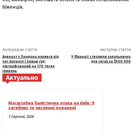
біженців.
попередня стаття
наступна стаття
Адвокат з Лондона напився під
У Франції створили запальничку
час процесу і зірвав суд:
для сигар за $500 000
оштрафований на 170 тисяч
гривень
Актуально
Масштабна балістична атака на Київ: 9
загиблих та численні поранені
1 Серпня, 2026