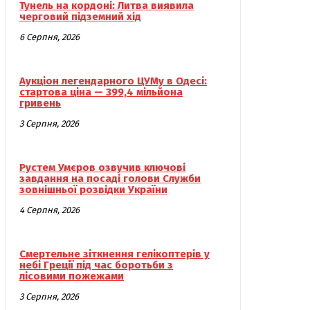
Тунель на кордоні: Литва виявила
черговий підземний хід
6 Серпня, 2026
Аукціон легендарного ЦУМу в Одесі:
стартова ціна — 399,4 мільйона
гривень
3 Серпня, 2026
Рустем Умєров озвучив ключові
завдання на посаді голови Служби
зовнішньої розвідки України
4 Серпня, 2026
Смертельне зіткнення гелікоптерів у
небі Греції під час боротьби з
лісовими пожежами
3 Серпня, 2026