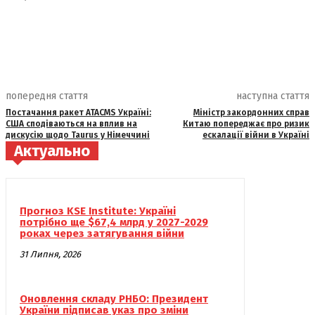
попередня стаття
наступна стаття
Постачання ракет ATACMS Україні:
Міністр закордонних справ
США сподіваються на вплив на
Китаю попереджає про ризик
дискусію щодо Taurus у Німеччині
ескалації війни в Україні
Актуально
Прогноз KSE Institute: Україні
потрібно ще $67,4 млрд у 2027-2029
роках через затягування війни
31 Липня, 2026
Оновлення складу РНБО: Президент
України підписав указ про зміни