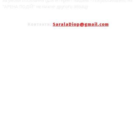
за умови посилання (для інтернет-видань - гіперпосилання) на
"АРЕНА ПОДІЙ" не нижче другого абзацу
Контакти:
SaralaDiop@gmail.com