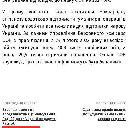
реагування відповідно до плану ООН на 2024 рік.
У цьому контексті вона закликала міжнародну
спільноту додатково підтримати гуманітарні операції в
Україні та зробити все можливе для підтримки народу
України. За даними Управління Верховного комісара
ООН з прав людини, з 24 лютого 2022 року внаслідок
війни загинули понад 10,8 тисяч цивільних осіб, а
понад 20,5 тисяч отримали поранення. Однак ООН
зауважує, що фактичні цифри можуть бути більшими.
попередня стаття
наступна стаття
Європарламент не
Саудівська Аравія планує
погоджуватиме фінансування
побудувати найбільший
Раді ЄС, доки Україні не дадуть
аеропорт у світі
Patriot