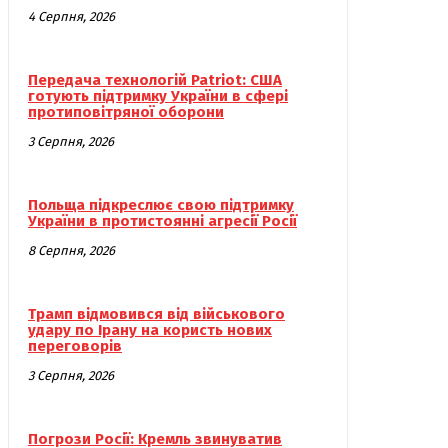
4 Серпня, 2026
Передача технологій Patriot: США
готують підтримку України в сфері
протиповітряної оборони
3 Серпня, 2026
Польща підкреслює свою підтримку
України в протистоянні агресії Росії
8 Серпня, 2026
Трамп відмовився від військового
удару по Ірану на користь нових
переговорів
3 Серпня, 2026
Погрози Росії: Кремль звинуватив