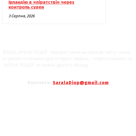
Ірландію в «піратстві» через
контроль суден
3 Серпня, 2026
©2023, АРЕНА ПОДІЙ - Використання матеріалів сайту тільки
за умови посилання (для інтернет-видань - гіперпосилання) на
"АРЕНА ПОДІЙ" не нижче другого абзацу
Контакти:
SaralaDiop@gmail.com