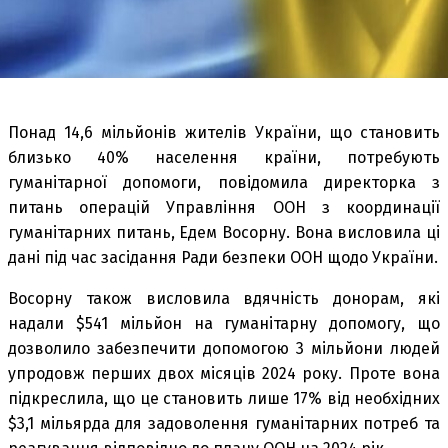
Понад 14,6 мільйонів жителів України, що становить
близько 40% населення країни, потребують
гуманітарної допомоги, повідомила директорка з
питань операцій Управління ООН з координації
гуманітарних питань, Едем Восорну. Вона висловила ці
дані під час засідання Ради безпеки ООН щодо України.
Восорну також висловила вдячність донорам, які
надали $541 мільйон на гуманітарну допомогу, що
дозволило забезпечити допомогою 3 мільйони людей
упродовж перших двох місяців 2024 року. Проте вона
підкреслила, що це становить лише 17% від необхідних
$3,1 мільярда для задоволення гуманітарних потреб та