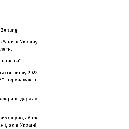
Zeitung.
озбавити Україну
бляти.
інансові”.
риття ринку 2022
 ЄС переважають
федерації держав
оймовірно, або ж
ї, як в Україні,