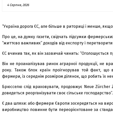
4 Серпня, 2026
“Україна дорога ЄС, але більше в риториці і менше, якщо
Про це, на думку газети, свідчать підсумки фермерськи
“життєво важливих” доходів від експорту і перетворити
ЄС вчинив так, як він зазвичай чинить: “Оголошується 
Він не проаналізував ринок аграрної продукції, не вр
року. Також блок країн проігнорував той факт, що
фермери, із середнім розміром ділянок, що робить їх 
Брюсселю слід враховувати, продовжує Neue Zürcher Z
доведеться реорганізувати своє сільське господарство”.
Є два шляхи: або фермери Європи зосередяться на вироб
виробництво повинне бути переорієнтоване за стандарта