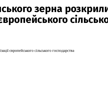
нського зерна розкрил
європейського сільськ