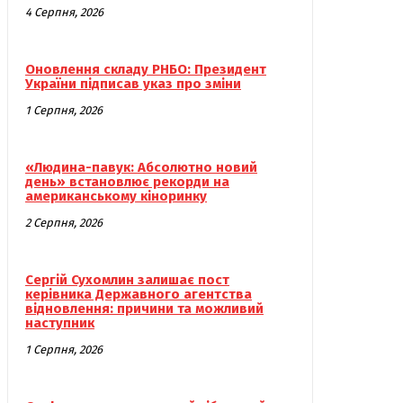
4 Серпня, 2026
Оновлення складу РНБО: Президент
України підписав указ про зміни
1 Серпня, 2026
«Людина-павук: Абсолютно новий
день» встановлює рекорди на
американському кіноринку
2 Серпня, 2026
Сергій Сухомлин залишає пост
керівника Державного агентства
відновлення: причини та можливий
наступник
1 Серпня, 2026