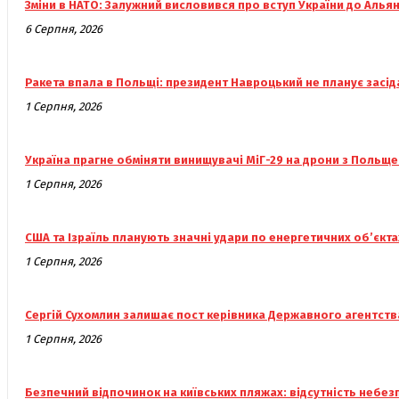
Зміни в НАТО: Залужний висловився про вступ України до Алья
6 Серпня, 2026
Ракета впала в Польщі: президент Навроцький не планує засі
1 Серпня, 2026
Україна прагне обміняти винищувачі МіГ-29 на дрони з Польщ
1 Серпня, 2026
США та Ізраїль планують значні удари по енергетичних об’єкта
1 Серпня, 2026
Сергій Сухомлин залишає пост керівника Державного агентств
1 Серпня, 2026
Безпечний відпочинок на київських пляжах: відсутність небез