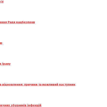
нсу
дання Ради нацбезпеки
ею
х Ірану
а відновлення: причини та можливий наступник
печних збудників інфекцій