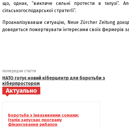
що, однак, “викличе сильні протести в галузі”. 
сільськогосподарської стратегії”.
Проаналізувавши ситуацію, Neue Zürcher Zeitung дохо
доведеться пожертвувати інтересами своїх фермерів з
поділіться
попередня стаття
НАТО готує новий кіберцентр для боротьби з
кіберпростором
Актуально
Боротьба з інвазивними сомами:
Італія запускає програму
фінансування рибалок