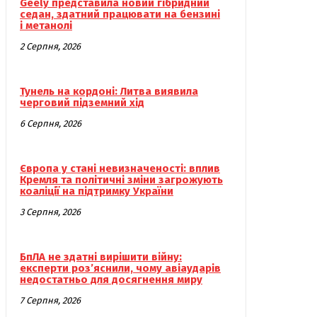
Geely представила новий гібридний
седан, здатний працювати на бензині
і метанолі
2 Серпня, 2026
Тунель на кордоні: Литва виявила
черговий підземний хід
6 Серпня, 2026
Європа у стані невизначеності: вплив
Кремля та політичні зміни загрожують
коаліції на підтримку України
3 Серпня, 2026
БпЛА не здатні вирішити війну:
експерти роз’яснили, чому авіаударів
недостатньо для досягнення миру
7 Серпня, 2026