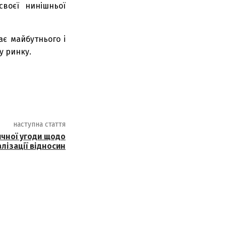
своєї нинішньої
ає майбутнього і
у ринку.
наступна стаття
ричної угоди щодо
лізації відносин