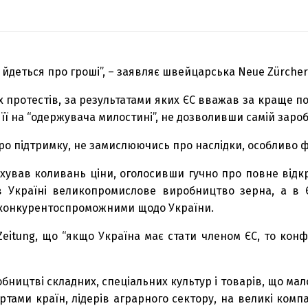
 йдеться про гроші”, – заявляє швейцарська Neue Zürcher 
х протестів, за результатами яких ЄС вважав за краще п
 її на “одержувача милостині”, не дозволивши самій заро
про підтримку, не замислюючись про наслідки, особливо ф
ахував коливань ціни, оголосивши гучно про повне відк
 в Україні великопромислове виробництво зерна, а в
неконкурентоспроможними щодо України.
eitung, що “якщо Україна має стати членом ЄС, то кон
ництві складних, спеціальних культур і товарів, що мал
ми країн, лідерів аграрного сектору, на великі компані