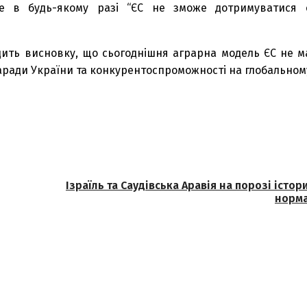
Але в будь-якому разі “ЄС не зможе дотримуватися 
дить висновку, що сьогоднішня аграрна модель ЄС не м
аради України та конкурентоспроможності на глобальном
Ізраїль та Саудівська Аравія на порозі істо
норма