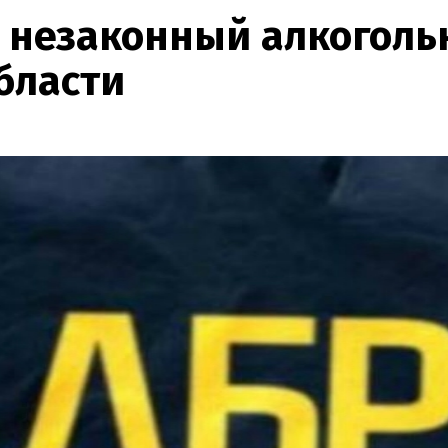
т незаконный алкогол
бласти