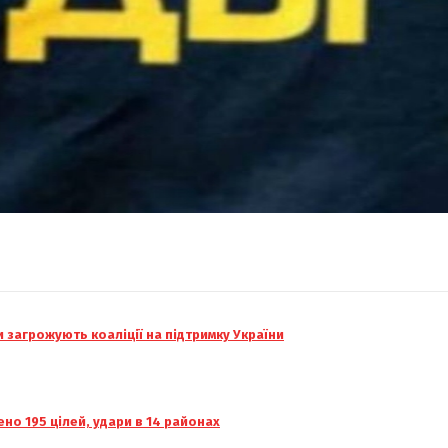
и загрожують коаліції на підтримку України
но 195 цілей, удари в 14 районах