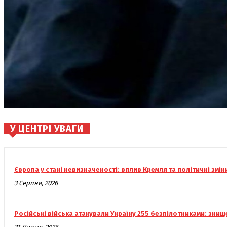
У ЦЕНТРІ УВАГИ
Європа у стані невизначеності: вплив Кремля та політичні змін
3 Серпня, 2026
Російські війська атакували Україну 255 безпілотниками: знище