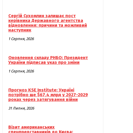
Сергій Сухомлин залишає пост
керівника Державного агентства
відновлення: причини та можливий
наступник
1 Серпня, 2026
Оновлення складу РНБО: Президент
України підписав указ про зміни
1 Серпня, 2026
Прогноз KSE Institute: Україні
потрібно ще $67,4 млрд у 2027-2029
роках через затягування війни
31 Липня, 2026
Візит американських
спецпредставників до Києва: