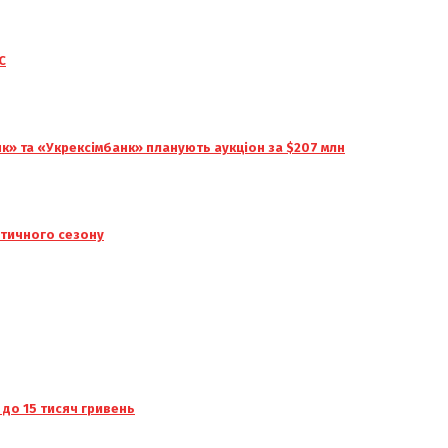
С
» та «Укрексімбанк» планують аукціон за $207 млн
ітичного сезону
 до 15 тисяч гривень