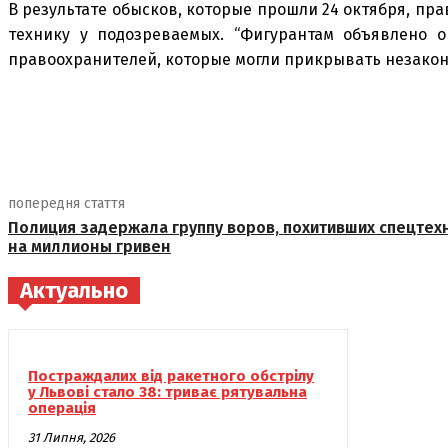
В результате обысков, которые прошли 24 октября, п
технику у подозреваемых. “Фигурантам объявлено 
правоохранителей, которые могли прикрывать незаконн
поділіться
попередня стаття
Полиция задержала группу воров, похитивших спецтех
на миллионы гривен
Актуально
Постраждалих від ракетного обстрілу
у Львові стало 38: триває рятувальна
операція
31 Липня, 2026