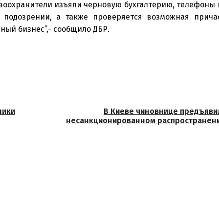
равоохранители изъяли черновую бухгалтерию, телефоны
о подозрении, а также проверяется возможная прича
ый бизнес”,- сообщило ДБР.
ники
В Киеве чиновнице предъяви
несанкционированном распространен