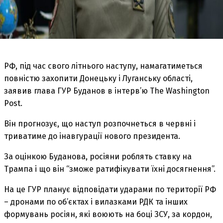
РФ, під час свого літнього наступу, намагатиметься
повністю захопити Донецьку і Луганську області,
заявив глава ГУР Буданов в інтерв’ю The Washington
Post.
Він прогнозує, що наступ розпочнеться в червні і
триватиме до інавгурації нового президента.
За оцінкою Буданова, росіяни роблять ставку на
Трампа і що він “зможе ратифікувати їхні досягнення”.
На це ГУР планує відповідати ударами по території РФ
– дронами по об’єктах і вилазками РДК та інших
формувань росіян, які воюють на боці ЗСУ, за кордон,