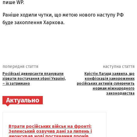
пише WP.
Раніше ходили чутки, що метою нового наступу РФ
буде захоплення Харкова.
попередня стаття
наступна стаття
Російські диверсанти планували
Крістін Лагард заявила, що
зірвати постачання зброї Україні,
конфіскація заморожених
– їх затримано
російських активів суперечить
нормам міжнародного
законодавства
Актуально
Втрати російських військ на фронті:
Зеленський озвучив дані за липень і
анонсував нові постачання дронів