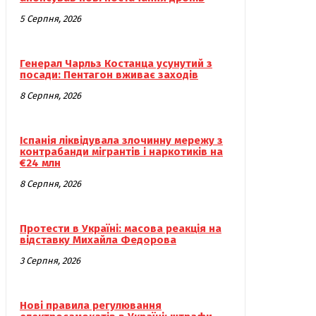
5 Серпня, 2026
Генерал Чарльз Костанца усунутий з
посади: Пентагон вживає заходів
8 Серпня, 2026
Іспанія ліквідувала злочинну мережу з
контрабанди мігрантів і наркотиків на
€24 млн
8 Серпня, 2026
Протести в Україні: масова реакція на
відставку Михайла Федорова
3 Серпня, 2026
Нові правила регулювання