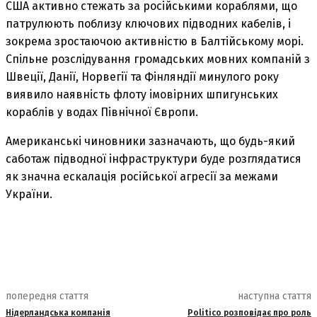
США активно стежать за російськими кораблями, що
патрулюють поблизу ключових підводних кабелів, і
зокрема зростаючою активністю в Балтійському морі.
Спільне розслідування громадських мовних компаній з
Швеції, Данії, Норвегії та Фінляндії минулого року
виявило наявність флоту імовірних шпигунських
кораблів у водах Північної Європи.
Американські чиновники зазначають, що будь-який
саботаж підводної інфраструктури буде розглядатися
як значна ескалація російської агресії за межами
України.
попередня стаття
наступна стаття
Нідерландська компанія
Politico розповідає про роль