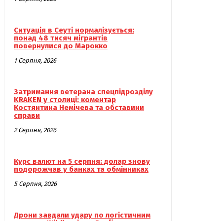
Ситуація в Сеуті нормалізується:
понад 48 тисяч мігрантів
повернулися до Марокко
1 Серпня, 2026
Затримання ветерана спецпідрозділу
KRAKEN у столиці: коментар
Костянтина Немічева та обставини
справи
2 Серпня, 2026
Курс валют на 5 серпня: долар знову
подорожчав у банках та обмінниках
5 Серпня, 2026
Дрони завдали удару по логістичним