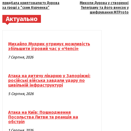
придбала криптовалюту Дурова
Миколи Дурова у створенні
за гроші з “схем Курченка”
Телеграму та його внесок у
шифрування MTProto
Актуально
Михайло Мудрик отримує можливість
збільшити ігровий час у «Челсі»
7 Серпня, 2026
Атака на дитячу лікарню у Запоріжжі:
російські війська завдали удару по
цивільній інфраструктурі
5 Серпня, 2026
Атака на Київ: Пошкодження
Посольства Литви та реакція на
обстріл
1 Серпня, 2026