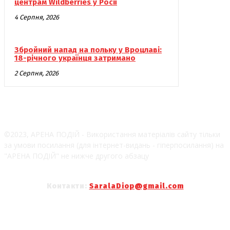
центрам Wildberries у Росії
4 Серпня, 2026
Збройний напад на польку у Вроцлаві:
18-річного українця затримано
2 Серпня, 2026
©2023, АРЕНА ПОДІЙ - Використання матеріалів сайту тільки
за умови посилання (для інтернет-видань - гіперпосилання) на
"АРЕНА ПОДІЙ" не нижче другого абзацу
Контакти:
SaralaDiop@gmail.com