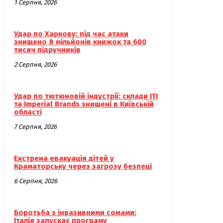
1 Серпня, 2026
Удар по Харкову: під час атаки
знищено 8 мільйонів книжок та 600
тисяч підручників
2 Серпня, 2026
Удар по тютюновій індустрії: склади JTI
та Imperial Brands знищені в Київській
області
7 Серпня, 2026
Екстрена евакуація дітей у
Краматорську через загрозу безпеці
6 Серпня, 2026
Боротьба з інвазивними сомами:
Італія запускає програму