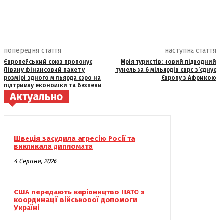
попередня стаття
наступна стаття
Європейський союз пропонує
Мрія туристів: новий підводний
Лівану фінансовий пакет у
тунель за 6 мільярдів євро з’єднує
розмірі одного мільярда євро на
Європу з Африкою
підтримку економіки та безпеки
Актуально
Швеція засудила агресію Росії та
викликала дипломата
4 Серпня, 2026
США передають керівництво НАТО з
координації військової допомоги
Україні