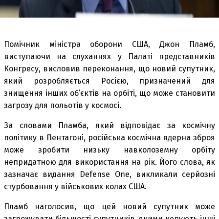
Помічник міністра оборони США, Джон Пламб,
виступаючи на слуханнях у Палаті представників
Конгресу, висловив переконання, що новий супутник,
який розробляється Росією, призначений для
знищення інших об’єктів на орбіті, що може становити
загрозу для польотів у космосі.
За словами Пламба, який відповідає за космічну
політику в Пентагоні, російська космічна ядерна зброя
може зробити низьку навколоземну орбіту
непридатною для використання на рік. Його слова, як
зазначає видання Defense One, викликали серйозні
стурбовання у військових колах США.
Пламб наголосив, що цей новий супутник може
загрожувати більшості супутників, якими керують інші