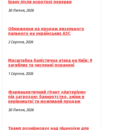
Ірану після короткої перерви
30 Липня, 2026
Обмеження на продаж дизельного
пального на українських АЗС
2 Серпня, 2026
Масштабна балістична атака на Київ: 9
загиблих та численні поранені
1 Серпня, 2026
Фармацевтичний гігант «Артеріум»
під загрозою: банкрутство, зміни в
керівництві та можливий продаж
30 Липня, 2026
Трамп розмірковує над ліцензією для