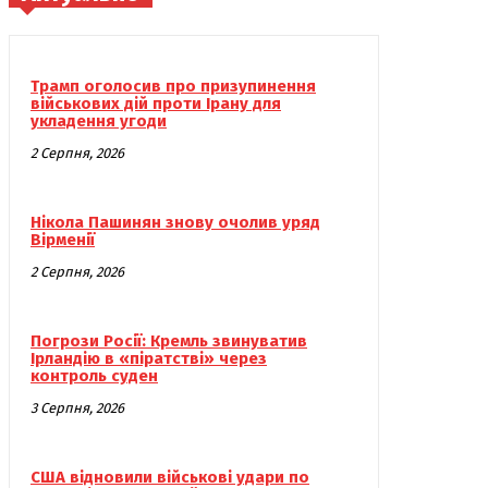
Трамп оголосив про призупинення
військових дій проти Ірану для
укладення угоди
2 Серпня, 2026
Нікола Пашинян знову очолив уряд
Вірменії
2 Серпня, 2026
Погрози Росії: Кремль звинуватив
Ірландію в «піратстві» через
контроль суден
3 Серпня, 2026
США відновили військові удари по