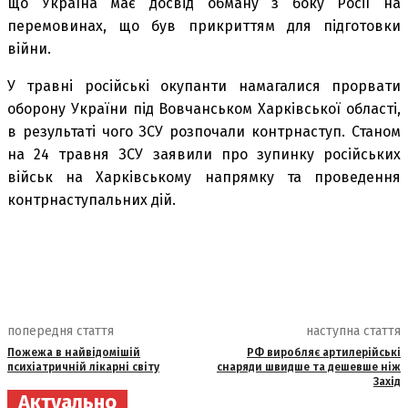
що Україна має досвід обману з боку Росії на
перемовинах, що був прикриттям для підготовки
війни.
У травні російські окупанти намагалися прорвати
оборону України під Вовчанськом Харківської області,
в результаті чого ЗСУ розпочали контрнаступ. Станом
на 24 травня ЗСУ заявили про зупинку російських
військ на Харківському напрямку та проведення
контрнаступальних дій.
попередня стаття
наступна стаття
Пожежа в найвідомішій
РФ виробляє артилерійські
психіатричній лікарні світу
снаряди швидше та дешевше ніж
Захід
Актуально