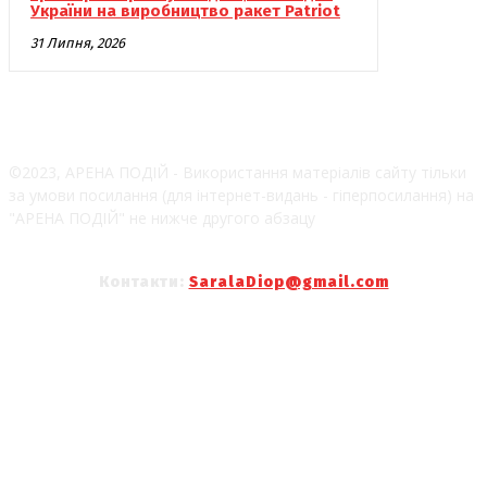
України на виробництво ракет Patriot
31 Липня, 2026
©2023, АРЕНА ПОДІЙ - Використання матеріалів сайту тільки
за умови посилання (для інтернет-видань - гіперпосилання) на
"АРЕНА ПОДІЙ" не нижче другого абзацу
Контакти:
SaralaDiop@gmail.com