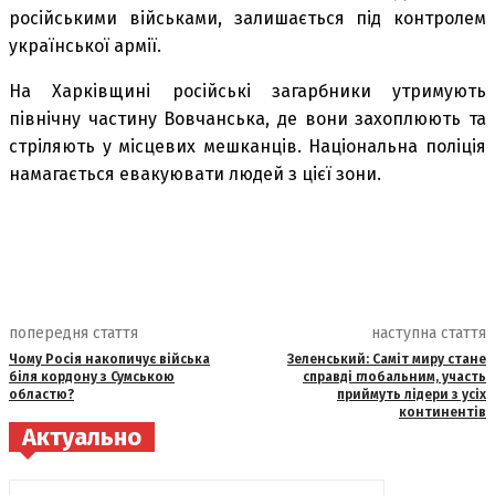
російськими військами, залишається під контролем
української армії.
На Харківщині російські загарбники утримують
північну частину Вовчанська, де вони захоплюють та
стріляють у місцевих мешканців. Національна поліція
намагається евакуювати людей з цієї зони.
попередня стаття
наступна стаття
Чому Росія накопичує війська
Зеленський: Саміт миру стане
біля кордону з Сумською
справді глобальним, участь
областю?
приймуть лідери з усіх
континентів
Актуально