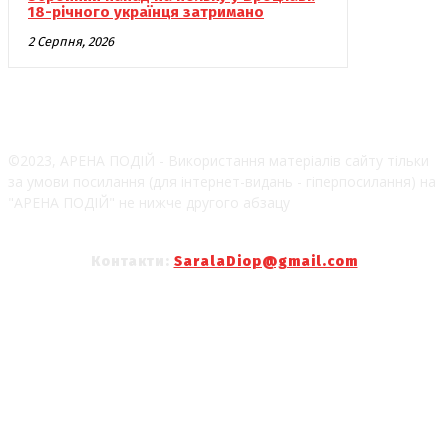
18-річного українця затримано
2 Серпня, 2026
©2023, АРЕНА ПОДІЙ - Використання матеріалів сайту тільки
за умови посилання (для інтернет-видань - гіперпосилання) на
"АРЕНА ПОДІЙ" не нижче другого абзацу
Контакти:
SaralaDiop@gmail.com