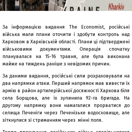
За інформацією видання The Economist, російські
війська мали плани оточити і здобути контроль над
Харковом в Харківській області. Плани ці підтверджені
військовими документами. Операція спочатку
планувалася на 15-16 травня, але була виконана
майже на тиждень раніше з невідомих причин.
За даними видання, російські сили розраховували на
два напрямки атаки. Перший напрямок мав вивести їх
армію в район артилерійської досяжності Харкова біля
села Борщова, але їх зупинила 92-га бригада. На
другому напрямку вони намагалися прорватися до
селища Печеніги через Печенізьке водосховище, але
зіткнулися зі стриманням через мінні поля.