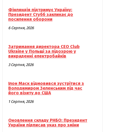
Фінляндія підтримує Україну:
Президент Стубб закликає до
посилення оборони
6 Серпня, 2026
Затримання директора CEO Club
Ukraine у Польщі за підозрою у
викраденні електробайків
3 Серпня, 2026
Ілон Маск відмовився зустрітися з
Володимиром Зеленським під час
його візиту до США
1 Серпня, 2026
Оновлення складу РНБО: Президент
України підписав указ про зміни