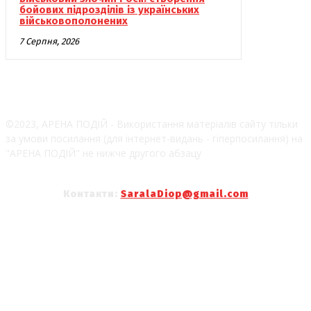
бойових підрозділів із українських
військовополонених
7 Серпня, 2026
©2023, АРЕНА ПОДІЙ - Використання матеріалів сайту тільки
за умови посилання (для інтернет-видань - гіперпосилання) на
"АРЕНА ПОДІЙ" не нижче другого абзацу
Контакти:
SaralaDiop@gmail.com