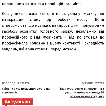
порівняно з затишшям провінційного міста.
Дослідники визначають інтелектуальну музику як
найкращий стимулятор роботи мозку. Вони
стверджують, що музика є найпростішим і популярним
засобом розвитку головного мозку, незалежно від
професійного рівня музиканта – від початківця до
професіонала. Головне в цьому контексті – складність
завдань, які вона ставить перед мозком.
попередня стаття
наступна стаття
Спільна риса нещасних: висновки
Трампу загрожує виключення з
психологів
участі у виборах у понад 20
штатах на початку року
Актуально