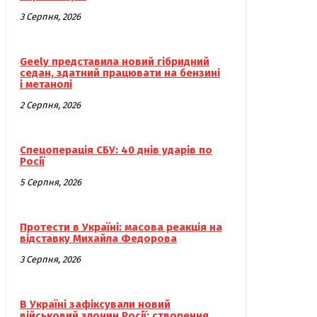
3 Серпня, 2026
Geely представила новий гібридний
седан, здатний працювати на бензині
і метанолі
2 Серпня, 2026
Спецоперація СБУ: 40 днів ударів по
Росії
5 Серпня, 2026
Протести в Україні: масова реакція на
відставку Михайла Федорова
3 Серпня, 2026
В Україні зафіксували новий
військовий злочин Росії: створення