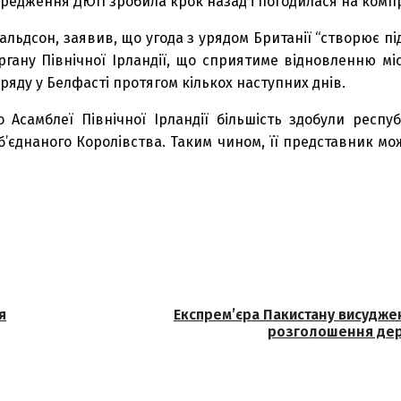
ередження ДЮП зробила крок назад і погодилася на компр
льдсон, заявив, що угода з урядом Британії “створює під
гану Північної Ірландії, що сприятиме відновленню мі
ряду у Белфасті протягом кількох наступних днів.
Асамблеї Північної Ірландії більшість здобули республ
Об’єднаного Королівства. Таким чином, її представник м
я
Експрем’єра Пакистану висуджен
розголошення дер