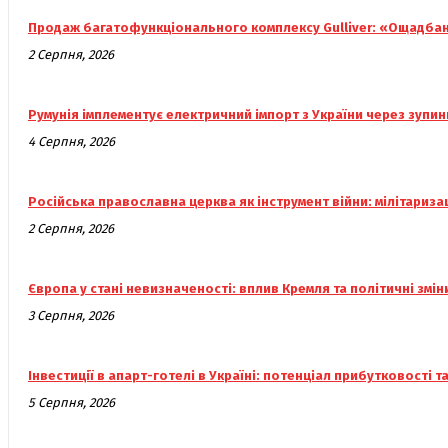
Продаж багатофункціонального комплексу Gulliver: «Ощадбанк
2 Серпня, 2026
Румунія імплементує електричний імпорт з України через зупин
4 Серпня, 2026
Російська православна церква як інструмент війни: мілітариза
2 Серпня, 2026
Європа у стані невизначеності: вплив Кремля та політичні змін
3 Серпня, 2026
Інвестиції в апарт-готелі в Україні: потенціал прибутковості т
5 Серпня, 2026