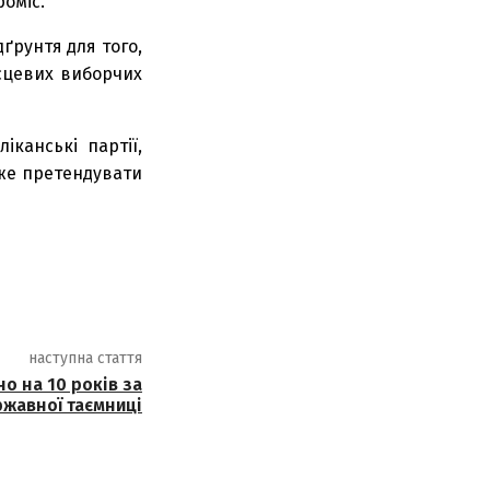
оміс.
ґрунтя для того,
сцевих виборчих
іканські партії,
оже претендувати
наступна стаття
о на 10 років за
жавної таємниці