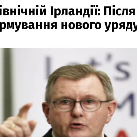
внічній Ірландії: Після
ормування нового уряд