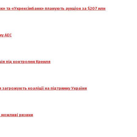
» та «Укрексімбанк» планують аукціон за $207 млн
ку АЕС
ція під контролем Кремля
и загрожують коаліції на підтримку України
а можливі ризики