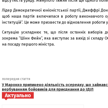
відсутність уряду. Минулого тижня після ще одного поп
Лідер Демократичної юніоністської партії, Джеффрі Дона
щоб наша партія включилася в роботу виконавчого ор
інституцій”. Це може призвести до відновлення роботи у
Ситуацію ускладнює те, що після останніх виборів до 
зокрема “Шінн Фейн”, яка виступає за вихід зі складу 
на посаду першого міністра.
поділіться
попередня стаття
У Марокко припинено діяльність осередку, що займавс
вербуванням бойовиків для приєднання до ІДІЛ
Актуально