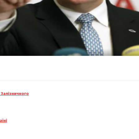
а Залізничного
аїні