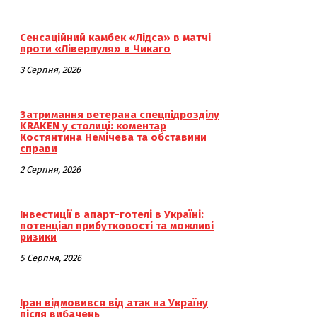
Сенсаційний камбек «Лідса» в матчі
проти «Ліверпуля» в Чикаго
3 Серпня, 2026
Затримання ветерана спецпідрозділу
KRAKEN у столиці: коментар
Костянтина Немічева та обставини
справи
2 Серпня, 2026
Інвестиції в апарт-готелі в Україні:
потенціал прибутковості та можливі
ризики
5 Серпня, 2026
Іран відмовився від атак на Україну
після вибачень