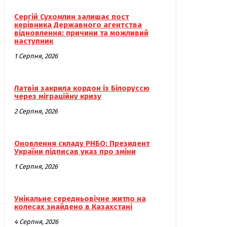
Сергій Сухомлин залишає пост
керівника Державного агентства
відновлення: причини та можливий
наступник
1 Серпня, 2026
Латвія закрила кордон із Білоруссю
через міграційну кризу
2 Серпня, 2026
Оновлення складу РНБО: Президент
України підписав указ про зміни
1 Серпня, 2026
Унікальне середньовічне житло на
колесах знайдено в Казахстані
4 Серпня, 2026