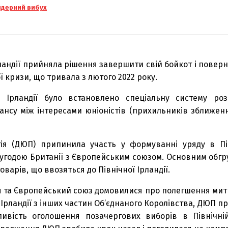
 ядерний вибух
ландії прийняла рішення завершити свій бойкот і поверну
 кризи, що тривала з лютого 2022 року.
й Ірландії було встановлено спеціальну систему ро
ансу між інтересами юніоністів (прихильників зближенн
ія (ДЮП) припинила участь у формуванні уряду в Півн
угодою Британії з Європейським союзом. Основним обг
арів, що ввозяться до Північної Ірландії.
нія та Європейський союз домовилися про полегшення мит
 Ірландії з інших частин Об’єднаного Королівства, ДЮП п
ивість оголошення позачергових виборів в Північній