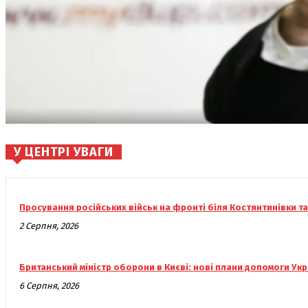
У ЦЕНТРІ УВАГИ
Просування російських військ на фронті біля Костянтинівки т
2 Серпня, 2026
Британський міністр оборони в Києві: нові плани допомоги Укр
6 Серпня, 2026