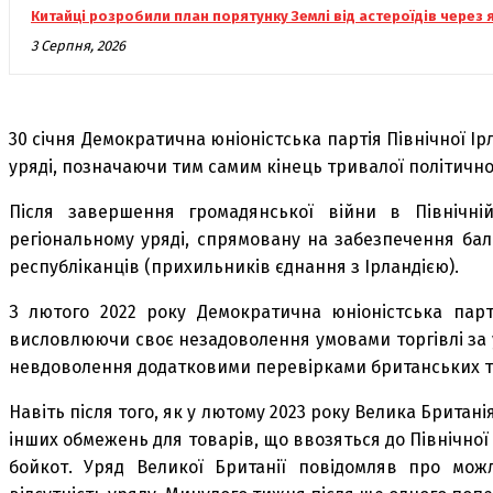
Китайці розробили план порятунку Землі від астероїдів через
3 Серпня, 2026
30 січня Демократична юніоністська партія Північної Ір
уряді, позначаючи тим самим кінець тривалої політичної
Після завершення громадянської війни в Північні
регіональному уряді, спрямовану на забезпечення бал
республіканців (прихильників єднання з Ірландією).
З лютого 2022 року Демократична юніоністська парт
висловлюючи своє незадоволення умовами торгівлі за 
невдоволення додатковими перевірками британських тов
Навіть після того, як у лютому 2023 року Велика Брита
інших обмежень для товарів, що ввозяться до Північної
бойкот. Уряд Великої Британії повідомляв про можл