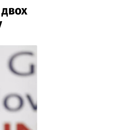
 двох
у