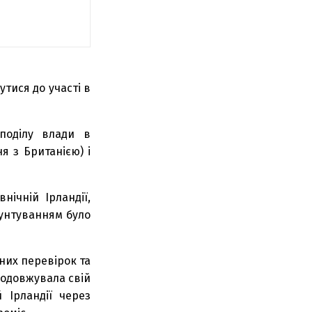
тися до участі в
зподілу влади в
я з Британією) і
ічній Ірландії,
рунтуванням було
них перевірок та
родовжувала свій
 Ірландії через