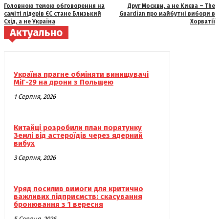
Головною темою обговорення на
Друг Москви, а не Києва – The
саміті лідерів ЄС стане Близький
Guardian про майбутні вибори в
Схід, а не Україна
Хорватії
Актуально
Україна прагне обміняти винищувачі
МіГ-29 на дрони з Польщею
1 Серпня, 2026
Китайці розробили план порятунку
Землі від астероїдів через ядерний
вибух
3 Серпня, 2026
Уряд посилив вимоги для критично
важливих підприємств: скасування
бронювання з 1 вересня
5 Серпня, 2026