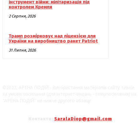
інструмент війни: мілітаризація під
контролем Кремля
2 Серпня, 2026
Трамп розмірковує над ліцензією для
України на виробництво ракет Patriot
31 Липня, 2026
©2023, АРЕНА ПОДІЙ - Використання матеріалів сайту тільки
за умови посилання (для інтернет-видань - гіперпосилання) на
"АРЕНА ПОДІЙ" не нижче другого абзацу
Контакти:
SaralaDiop@gmail.com