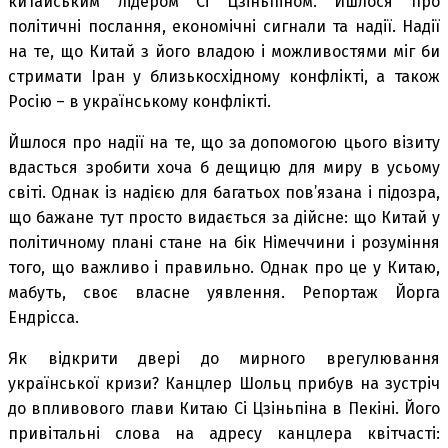
китайським лідером Сі Цзіньпіном. Йшлося про
політичні послання, економічні сигнали та надії. Надії
на те, що Китай з його владою і можливостями міг би
стримати Іран у близькосхідному конфлікті, а також
Росію – в українському конфлікті.
Йшлося про надії на те, що за допомогою цього візиту
вдасться зробити хоча б дещицю для миру в усьому
світі. Однак із надією для багатьох пов’язана і підозра,
що бажане тут просто видається за дійсне: що Китай у
політичному плані стане на бік Німеччини і розуміння
того, що важливо і правильно. Однак про це у Китаю,
мабуть, своє власне уявлення. Репортаж Йорга
Ендрісса.
Як відкрити двері до мирного врегулювання
української кризи? Канцлер Шольц прибув на зустріч
до впливового глави Китаю Сі Цзіньпіна в Пекіні. Його
привітальні слова на адресу канцлера квітчасті: