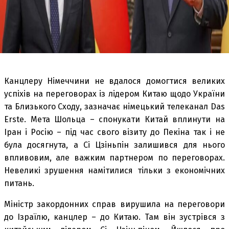
Канцлеру Німеччини не вдалося домогтися великих
успіхів на переговорах із лідером Китаю щодо України
та Близького Сходу, зазначає німецький телеканал Das
Erste. Мета Шольца – спонукати Китай вплинути на
Іран і Росію – під час свого візиту до Пекіна так і не
була досягнута, а Сі Цзіньпін залишився для нього
впливовим, але важким партнером по переговорах.
Невеликі зрушення намітилися тільки з економічних
питань.
Міністр закордонних справ вирушила на переговори
до Ізраїлю, канцлер – до Китаю. Там він зустрівся з