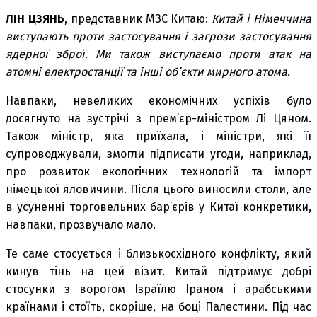
ЛІН ЦЗЯНЬ
, представник МЗС Китаю:
Китай і Німеччина
виступають проти застосування і загрози застосування
ядерної зброї. Ми також виступаємо проти атак на
атомні електростанції та інші об’єкти мирного атома.
Навпаки, невеликих економічних успіхів було
досягнуто на зустрічі з прем’єр-міністром Лі Цяном.
Також міністр, яка приїхала, і міністри, які її
супроводжували, змогли підписати угоди, наприклад,
про розвиток екологічних технологій та імпорт
німецької яловичини. Після цього виносили столи, але
в усуненні торговельних бар’єрів у Китаї конкретики,
навпаки, прозвучало мало.
Те саме стосується і близькосхідного конфлікту, який
кинув тінь на цей візит. Китай підтримує добрі
стосунки з ворогом Ізраїлю Іраном і арабськими
країнами і стоїть, скоріше, на боці Палестини. Під час