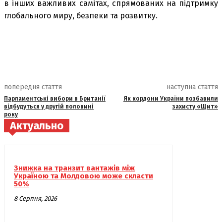
в інших важливих самітах, спрямованих на підтримку
глобального миру, безпеки та розвитку.
попередня стаття
наступна стаття
Парламентські вибори в Британії
Як кордони України позбавили
відбудуться у другій половині
захисту «Щит»
року
Актуально
Знижка на транзит вантажів між
Україною та Молдовою може скласти
50%
8 Серпня, 2026