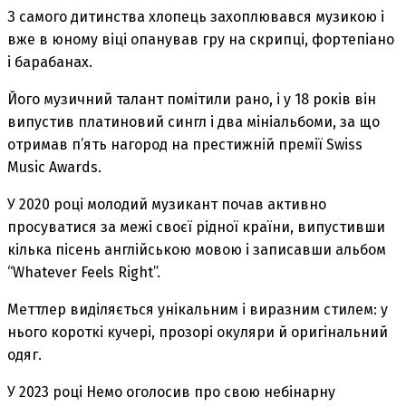
З самого дитинства хлопець захоплювався музикою і
вже в юному віці опанував гру на скрипці, фортепіано
і барабанах.
Його музичний талант помітили рано, і у 18 років він
випустив платиновий сингл і два мініальбоми, за що
отримав п’ять нагород на престижній премії Swiss
Music Awards.
У 2020 році молодий музикант почав активно
просуватися за межі своєї рідної країни, випустивши
кілька пісень англійською мовою і записавши альбом
“Whatever Feels Right”.
Меттлер виділяється унікальним і виразним стилем: у
нього короткі кучері, прозорі окуляри й оригінальний
одяг.
У 2023 році Немо оголосив про свою небінарну