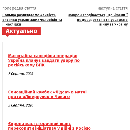
попередня стаття
наступна стаття
Польща розглядає можливість
Макрон сподівається, що Франції
висилки українських чоловіків та
не доведеться втягуватися в
її наслідки
війну за Україну
Актуально
Масштабна санкційна операція:
Україна планує завдати удару по
російському ВПК
7 Серпня, 2026
Сенсаційний камбек «Лідса» в матчі
проти «Ліверпуля» в Чикаго
3 Серпня, 2026
Європа має історичний шанс
перехопити ініціативу у війні з Росією