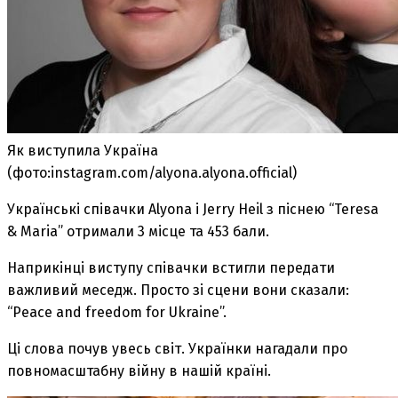
Як виступила Україна
(фото:instagram.com/alyona.alyona.official)
Українські співачки Alyona і Jerry Heil з піснею “Teresa
& Maria” отримали 3 місце та 453 бали.
Наприкінці виступу співачки встигли передати
важливий меседж. Просто зі сцени вони сказали:
“Peace and freedom for Ukraine”.
Ці слова почув увесь світ. Українки нагадали про
повномасштабну війну в нашій країні.