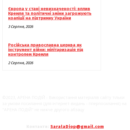
Європа у стані невизначеності: вплив
Кремля та політичні зміни загрожують
коаліції на підтримку України
3 Серпня, 2026
Російська православна церква як
інструмент війни: мілітаризація під
контролем Кремля
2 Серпня, 2026
©2023, АРЕНА ПОДІЙ - Використання матеріалів сайту тільки
за умови посилання (для інтернет-видань - гіперпосилання) на
"АРЕНА ПОДІЙ" не нижче другого абзацу
Контакти:
SaralaDiop@gmail.com