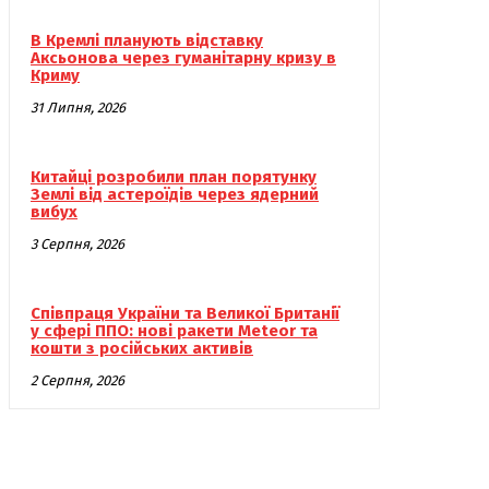
В Кремлі планують відставку
Аксьонова через гуманітарну кризу в
Криму
31 Липня, 2026
Китайці розробили план порятунку
Землі від астероїдів через ядерний
вибух
3 Серпня, 2026
Співпраця України та Великої Британії
у сфері ППО: нові ракети Meteor та
кошти з російських активів
2 Серпня, 2026