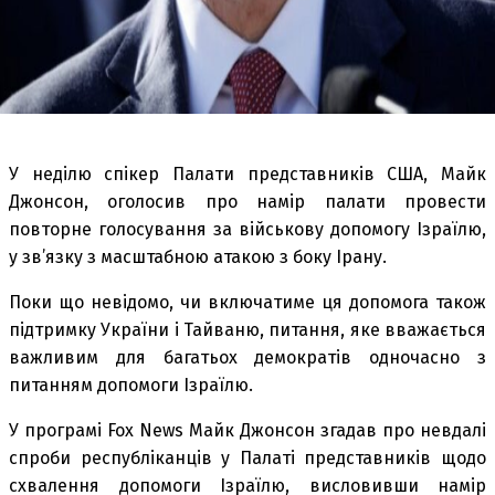
У неділю спікер Палати представників США, Майк
Джонсон, оголосив про намір палати провести
повторне голосування за військову допомогу Ізраїлю,
у зв’язку з масштабною атакою з боку Ірану.
Поки що невідомо, чи включатиме ця допомога також
підтримку України і Тайваню, питання, яке вважається
важливим для багатьох демократів одночасно з
питанням допомоги Ізраїлю.
У програмі Fox News Майк Джонсон згадав про невдалі
спроби республіканців у Палаті представників щодо
схвалення допомоги Ізраїлю, висловивши намір