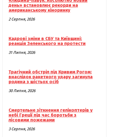
«Людина-павук: Абсолютно новий
день» встановлює рекорди на
американському кіноринку
2 Серпня, 2026
Кадрові зміни в СБУ та Київщині:
реакція Зеленського на протести
31 Липня, 2026
Трагічний обстріл під Кривим Рогом:
внаслідок ракетного удару загинула
родина з шістьох осіб
30 Липня, 2026
Смертельне зіткнення гелікоптерів у
небі Греції під час боротьби з
лісовими пожежами
3 Серпня, 2026