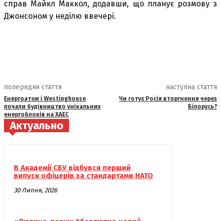
справ Майкл Маккол, додавши, що планує розмову з
Джонсоном у неділю ввечері.
попередня стаття
наступна стаття
Енергоатом і Westinghouse
Чи готує Росія вторгнення через
почали будівництво унікальних
Білорусь?
енергоблоків на ХАЕС
Актуально
В Академії СБУ відбувся перший
випуск офіцерів за стандартами НАТО
30 Липня, 2026