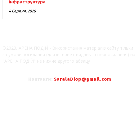
інфраструктура
4 Серпня, 2026
©2023, АРЕНА ПОДІЙ - Використання матеріалів сайту тільки
за умови посилання (для інтернет-видань - гіперпосилання) на
"АРЕНА ПОДІЙ" не нижче другого абзацу
Контакти:
SaralaDiop@gmail.com