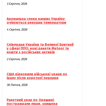
3 Серпня, 2026
Аномальна спека накриє Україну:
очікуються рекорди температури
4 Серпня, 2026
Співпраця України та Великої Британії
у сфері ППО: нові ракети Meteor та
кошти з російських активів
2 Серпня, 2026
США відновили військові удари по
Ірану після короткої перерви
30 Липня, 2026
Ракетний удар по Одещині:
постраждали люди, знищена