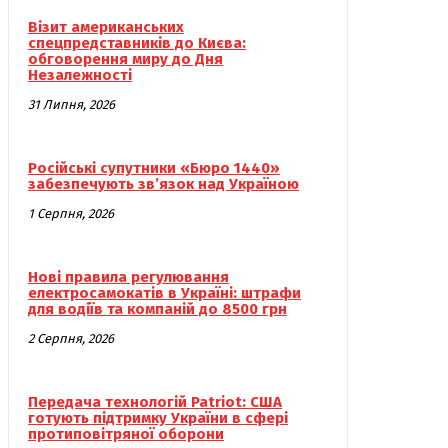
Візит американських
спецпредставників до Києва:
обговорення миру до Дня
Незалежності
31 Липня, 2026
Російські супутники «Бюро 1440»
забезпечують зв’язок над Україною
1 Серпня, 2026
Нові правила регулювання
електросамокатів в Україні: штрафи
для водіїв та компаній до 8500 грн
2 Серпня, 2026
Передача технологій Patriot: США
готують підтримку України в сфері
протиповітряної оборони