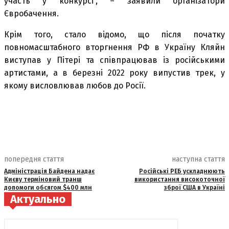
участь у конкурсі”, – заявили організатори
Євробачення.
Крім того, стало відомо, що після початку
повномасштабного вторгнення РФ в Україну Кляйн
виступав у Пітері та співпрацював із російськими
артистами, а в березні 2022 року випустив трек, у
якому висловлював любов до Росії.
попередня стаття
наступна стаття
Адміністрація Байдена надає
Російські РЕБ ускладнюють
Києву терміновий транш
використання високоточної
допомоги обсягом $400 млн
зброї США в Україні
Актуально