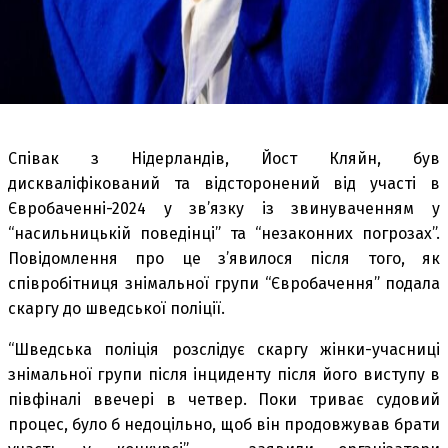
Співак з Нідерландів, Йост Кляйн, був
дискваліфікований та відсторонений від участі в
Євробаченні-2024 у зв’язку із звинуваченням у
“насильницькій поведінці” та “незаконних погрозах”.
Повідомлення про це з’явилося після того, як
співробітниця знімальної групи “Євробачення” подала
скаргу до шведської поліції.
“Шведська поліція розслідує скаргу жінки-учасниці
знімальної групи після інциденту після його виступу в
півфіналі ввечері в четвер. Поки триває судовий
процес, було б недоцільно, щоб він продовжував брати