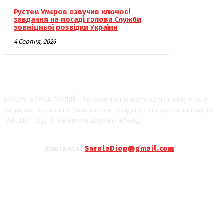
Рустем Умєров озвучив ключові
завдання на посаді голови Служби
зовнішньої розвідки України
4 Серпня, 2026
©2023, АРЕНА ПОДІЙ - Використання матеріалів сайту тільки
за умови посилання (для інтернет-видань - гіперпосилання) на
"АРЕНА ПОДІЙ" не нижче другого абзацу
Контакти:
SaralaDiop@gmail.com