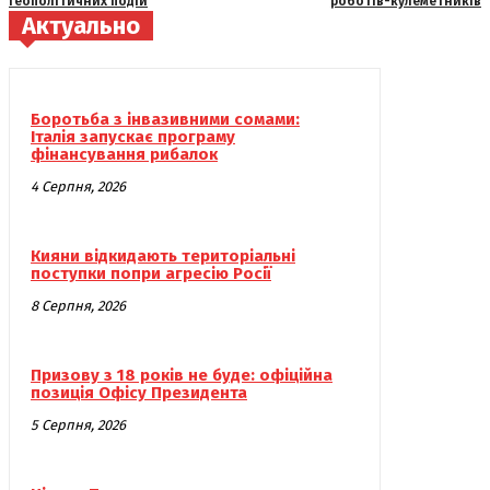
геополітичних подій
роботів-кулеметників
Актуально
Боротьба з інвазивними сомами:
Італія запускає програму
фінансування рибалок
4 Серпня, 2026
Кияни відкидають територіальні
поступки попри агресію Росії
8 Серпня, 2026
Призову з 18 років не буде: офіційна
позиція Офісу Президента
5 Серпня, 2026