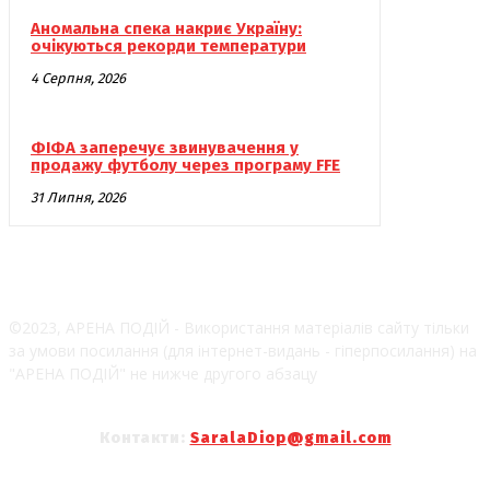
Аномальна спека накриє Україну:
очікуються рекорди температури
4 Серпня, 2026
ФІФА заперечує звинувачення у
продажу футболу через програму FFE
31 Липня, 2026
©2023, АРЕНА ПОДІЙ - Використання матеріалів сайту тільки
за умови посилання (для інтернет-видань - гіперпосилання) на
"АРЕНА ПОДІЙ" не нижче другого абзацу
Контакти:
SaralaDiop@gmail.com