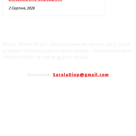
2 Серпня, 2026
©2023, АРЕНА ПОДІЙ - Використання матеріалів сайту тільки
за умови посилання (для інтернет-видань - гіперпосилання) на
"АРЕНА ПОДІЙ" не нижче другого абзацу
Контакти:
SaralaDiop@gmail.com