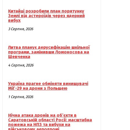
Китайці розробили план порятунку
Землі від астероїдів через ядерний
вибух
3 Серпня, 2026
Литва планує дерусифікацію шкільної
програми, замінивши Ломоносова на
Шевченка
4 Серпня, 2026
Україна прагне обміняти винищувачі
МіГ-29 на дрони з Польщею
1 Серпня, 2026
Нічна атака дронів на об’єкти в
Саратовській області Росії: масштабна
пожежа на НПЗ та вибухи на
військовому аеродромі