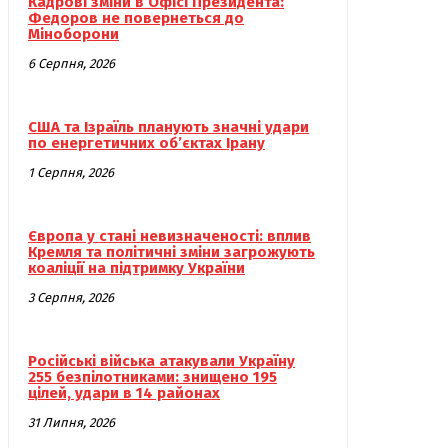
Кадрові зміни в Офісі Президента:
Федоров не повернеться до
Міноборони
6 Серпня, 2026
США та Ізраїль планують значні удари
по енергетичних об’єктах Ірану
1 Серпня, 2026
Європа у стані невизначеності: вплив
Кремля та політичні зміни загрожують
коаліції на підтримку України
3 Серпня, 2026
Російські війська атакували Україну
255 безпілотниками: знищено 195
цілей, удари в 14 районах
31 Липня, 2026