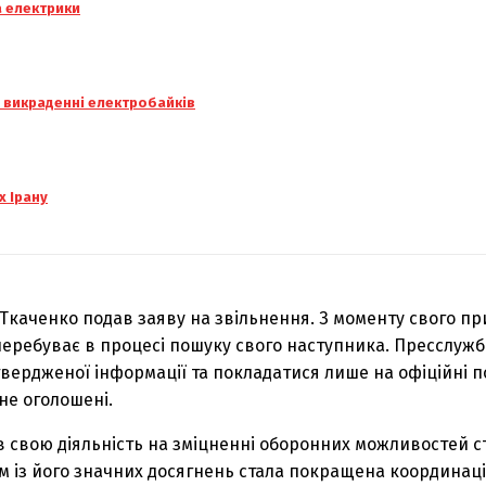
а електрики
у викраденні електробайків
х Ірану
р Ткаченко подав заяву на звільнення. З моменту свого п
перебуває в процесі пошуку свого наступника. Пресслужба
ердженої інформації та покладатися лише на офіційні п
не оголошені.
в свою діяльність на зміцненні оборонних можливостей с
 із його значних досягнень стала покращена координаці