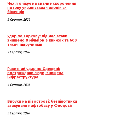
Чехія очікує на значне скорочення
потоку українських чоловіків-
біженців
5 Серпня, 2026
Удар по Харкову: під час атаки
знищено 8 мільйонів книжок та 600
тисяч підручників
2 Серпня, 2026
Ракетний удар по Одещині:
постраждали люди, знищена
інфраструктура
4 Серпня, 2026
Вибухи на півострові: безпілотники
атакували нафтобазу у Феодосії
3 Серпня, 2026