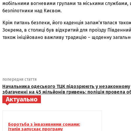
мобільними вогневими групами та міськими службами, 
безпілотники над Києвом.
Крім питань безпеки, його каденція запам'яталася тако
Зокрема, в столиці був відкритий для проїзду Південний 
також ініційовано важливу традицію – щоденну загаль
поділіться
попередня стаття
Начальника одеського ТЦК підозрюють у незаконному
збагаченні на 45 мільйонів гривень: поліція провела 
Актуально
Боротьба з інвазивними сомами:
Італія запускає програму