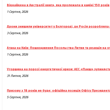
Віднайдена в Австралії книга, яка пролежала в каміні 150 років
1 Серпня, 2026
Дрони знищили університет у Бєлгороді, де Росія розробляла
3 Серпня, 2026
Атака на Київ: Пошкодження Посольства Литви та реакція на о
1 Серпня, 2026
Угорщина на порозі енергетичної кризи: АЕС «Пакш» зупиняєт
31 Липня, 2026
Призову з 18 років не буде: офіційна позиція Офісу Президент
5 Серпня, 2026