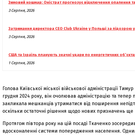
Зимовий кошмар: Оністрат прогнозує відключення опалення т
3 Серпня, 2026
Затримання директора CEO Club Ukraine у Польщі за підозрою 
3 Серпня, 2026
США та Ізраїль планують значні удари по енергетичних об’єкта
1 Серпня, 2026
Голова Київської міської військової адміністрації Тиму
грудня 2024 року, він очолював адміністрацію та тепер 
закликала мешканців утриматися від поширення непідтв
оскільки остаточні рішення щодо нових призначень ще 
Протягом півтора року на цій посаді Ткаченко зосереди
вдосконаленні системи попередження населення. Одним