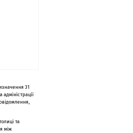
ризначення 31
 адміністрації
овідомлення,
толиці та
я між