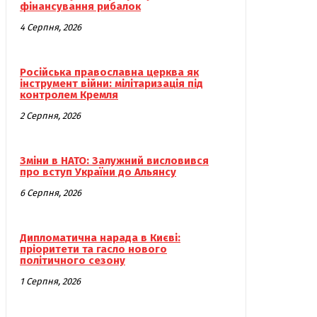
фінансування рибалок
4 Серпня, 2026
Російська православна церква як
інструмент війни: мілітаризація під
контролем Кремля
2 Серпня, 2026
Зміни в НАТО: Залужний висловився
про вступ України до Альянсу
6 Серпня, 2026
Дипломатична нарада в Києві:
пріоритети та гасло нового
політичного сезону
1 Серпня, 2026