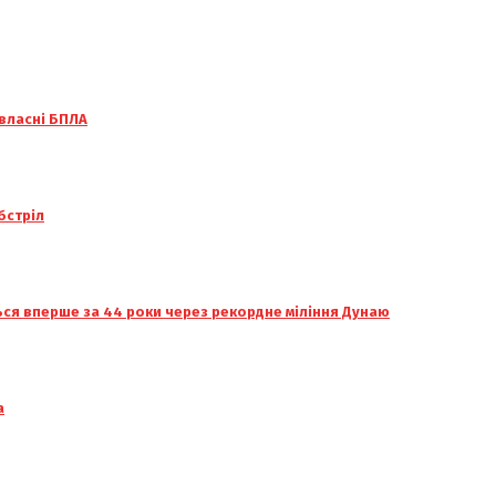
 власні БПЛА
бстріл
ься вперше за 44 роки через рекордне міління Дунаю
а