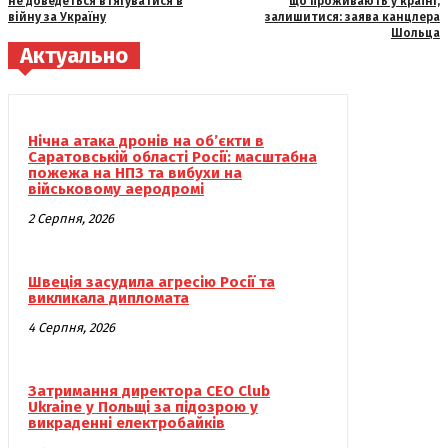
не доведеться втягуватися в
що проживають у країні,
війну за Україну
залишитися: заява канцлера
Шольца
Актуально
Нічна атака дронів на об’єкти в
Саратовській області Росії: масштабна
пожежа на НПЗ та вибухи на
військовому аеродромі
2 Серпня, 2026
Швеція засудила агресію Росії та
викликала дипломата
4 Серпня, 2026
Затримання директора CEO Club
Ukraine у Польщі за підозрою у
викраденні електробайків