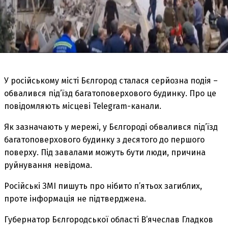
У російському місті Бєлгород сталася серйозна подія –
обвалився під’їзд багатоповерхового будинку. Про це
повідомляють місцеві Telegram-канали.
Як зазначають у мережі, у Бєлгороді обвалився під’їзд
багатоповерхового будинку з десятого до першого
поверху. Під завалами можуть бути люди, причина
руйнування невідома.
Російські ЗМІ пишуть про нібито п’ятьох загиблих,
проте інформація не підтверджена.
Губернатор Бєлгородської області В’ячеслав Гладков