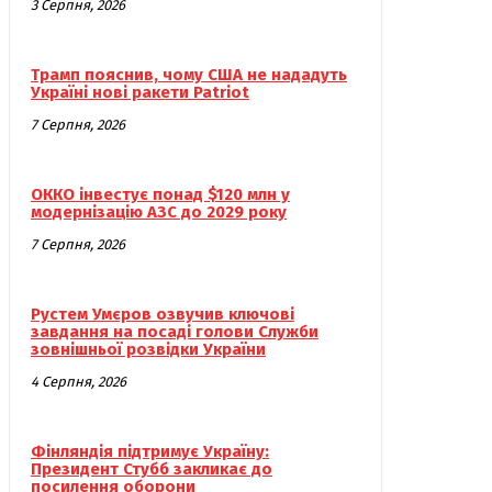
3 Серпня, 2026
Трамп пояснив, чому США не нададуть
Україні нові ракети Patriot
7 Серпня, 2026
ОККО інвестує понад $120 млн у
модернізацію АЗС до 2029 року
7 Серпня, 2026
Рустем Умєров озвучив ключові
завдання на посаді голови Служби
зовнішньої розвідки України
4 Серпня, 2026
Фінляндія підтримує Україну:
Президент Стубб закликає до
посилення оборони