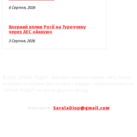
6 Серпня, 2026
Ядерний вплив Росії на Туреччину
через АЕС «Аккую»
3 Серпня, 2026
©2023, АРЕНА ПОДІЙ - Використання матеріалів сайту тільки
за умови посилання (для інтернет-видань - гіперпосилання) на
"АРЕНА ПОДІЙ" не нижче другого абзацу
Контакти:
SaralaDiop@gmail.com