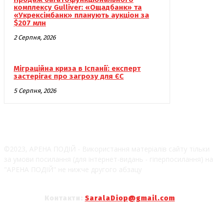
комплексу Gulliver: «Ощадбанк» та
«Укрексімбанк» планують аукціон за
$207 млн
2 Серпня, 2026
Міграційна криза в Іспанії: експерт
застерігає про загрозу для ЄС
5 Серпня, 2026
©2023, АРЕНА ПОДІЙ - Використання матеріалів сайту тільки
за умови посилання (для інтернет-видань - гіперпосилання) на
"АРЕНА ПОДІЙ" не нижче другого абзацу
Контакти:
SaralaDiop@gmail.com