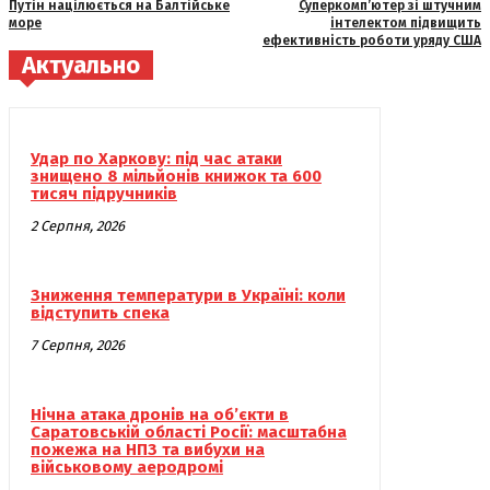
Путін націлюється на Балтійське
Суперкомп’ютер зі штучним
море
інтелектом підвищить
ефективність роботи уряду США
Актуально
Удар по Харкову: під час атаки
знищено 8 мільйонів книжок та 600
тисяч підручників
2 Серпня, 2026
Зниження температури в Україні: коли
відступить спека
7 Серпня, 2026
Нічна атака дронів на об’єкти в
Саратовській області Росії: масштабна
пожежа на НПЗ та вибухи на
військовому аеродромі