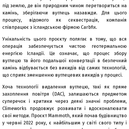
під землю, де він природним чином перетвориться на
камінь, зберігаючи вуглець назавжди. Для цього
процесу, відомого як секвестрація, компанія
співпрацює з ісландською фірмою Carbfix.
Унікальність цього проєкту полягає в тому, що вся
операція забезпечується чистою геотермальною
енергією Ісландії. Це означає, що процес збору
вуглецю та його подальшої конвертації в безпечний
камінь відбувається без викидів від самих технологій,
що сприяє зменшенню вуглецевих викидів у процесі.
Хоча технології видалення вуглецю, такі як пряме
захоплення повітря (DAC), залишаються предметом
суперечок і критики через деякі значні проблеми,
Climeworks продовжує розвивати і вдосконалювати
свої методи. Проєкт Mammoth, який почав будівництво
у червні 2022 року, є найбільшим у світі свого типу і