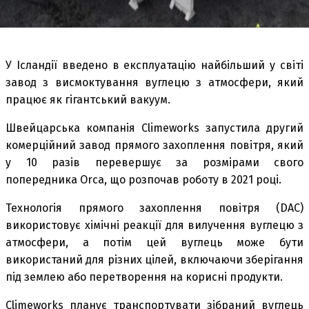
У Ісландії введено в експлуатацію найбільший у світі
завод з висмоктування вуглецю з атмосфери, який
працює як гігантський вакуум.
Швейцарська компанія Climeworks запустила другий
комерційний завод прямого захоплення повітря, який
у 10 разів перевершує за розмірами свого
попередника Orca, що розпочав роботу в 2021 році.
Технологія прямого захоплення повітря (DAC)
використовує хімічні реакції для вилучення вуглецю з
атмосфери, а потім цей вуглець може бути
використаний для різних цілей, включаючи зберігання
під землею або перетворення на корисні продукти.
Climeworks планує транспортувати зібраний вуглець