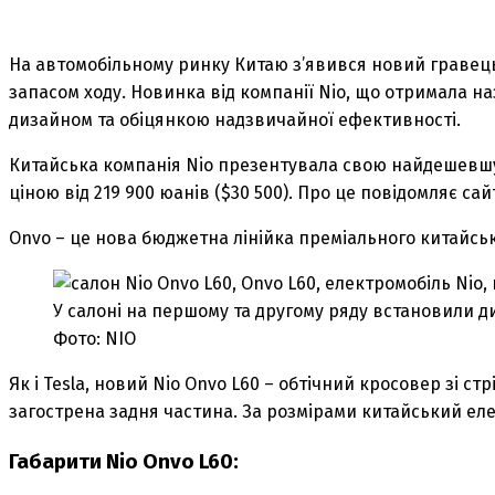
На автомобільному ринку Китаю з’явився новий гравец
запасом ходу. Новинка від компанії Nio, що отримала н
дизайном та обіцянкою надзвичайної ефективності.
Китайська компанія Nio презентувала свою найдешевшу 
ціною від 219 900 юанів ($30 500). Про це повідомляє са
Onvo – це нова бюджетна лінійка преміального китайськ
У салоні на першому та другому ряду встановили д
Фото: NIO
Як і Tesla, новий Nio Onvo L60 – обтічний кросовер зі с
загострена задня частина. За розмірами китайський еле
Габарити Nio Onvo L60: