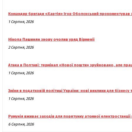
Командир бригади «Хартія» Ігор Оболєнський прокоментував з
1 Серпня, 2026
Нікола Пашинян знову очолив уряд Вірменії
2 Серпня, 2026
Атака в Полтаві: термінал «Нової пошти» зруйновано, але пр
1 Серпня, 2026
Зміни в податковій політиці України: нові виклики для бізнесу 
1 Серпня, 2026
Румунія вживає заходів для порятунку атомної електростанції 
6 Серпня, 2026