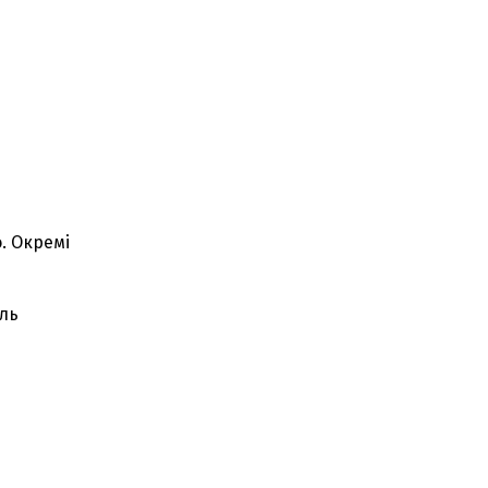
. Окремі
іль