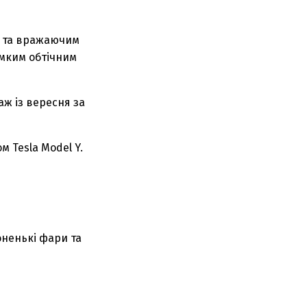
и та вражаючим
імким обтічним
ж із вересня за
 Tesla Model Y.
тоненькі фари та