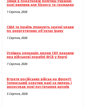
Зміни в податковій політиці України:
нові виклики для бізнесу та громадян
1 Серпня, 2026
США та Ізраїль планують значні удари
по енергетичних об’єктах Ірану
1 Серпня, 2026
Успішна операція: дрони СБУ вразили
два військові кораблі ФСБ у Керчі
7 Серпня, 2026
Втрати російських військ на фронті:
Зеленський озвучив дані за липень і
анонсував нові постачання дронів
5 Серпня, 2026