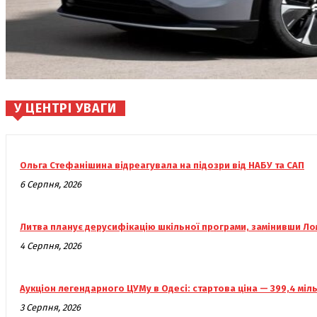
У ЦЕНТРІ УВАГИ
Ольга Стефанішина відреагувала на підозри від НАБУ та САП
6 Серпня, 2026
Литва планує дерусифікацію шкільної програми, замінивши Л
4 Серпня, 2026
Аукціон легендарного ЦУМу в Одесі: стартова ціна — 399,4 міл
3 Серпня, 2026