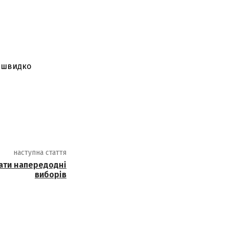
е швидко
наступна стаття
бати напередодні
виборів