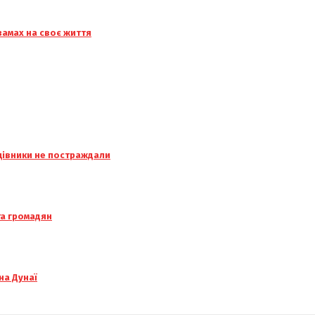
амах на своє життя
ацівники не постраждали
та громадян
на Дунаї