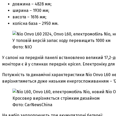
довжина – 4828 мм;
ширина – 1930 мм;
висота – 1616 мм;
колісна база – 2950 мм.
У топовій версій запас ходу перевищить 1000 км
Фото: NIO
У салоні на передній панелі встановлено великий 17,2-д
монітори є й у спинках передніх крісел. Електроніку для
Потужність та динамічні характеристики Nio Onvo L60 
вирізнятиметься дуже низьким енергоспоживанням – 12,1
Кросовер вирізняється стрімким дизайном
Фото: CarNewsChina
На вибір запропонують три акумуляторні батареї: