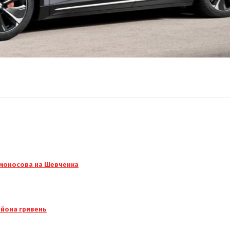
омоносова на Шевченка
ьйона гривень