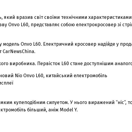
ь, який вразив світ своїми технічними характеристикам
азву Onvo L60, представляє собою електрокросовер зі стр
модель Onvo L60. Електричний кросовер надійде у прода
йт CarNewsChina.
ого виробника. Первісток L60 стане доступнішим аналогом
исплеї
трімким купеподібним силуетом. У нього виражений “ніс”, 
ктромобіль більший, аніж Model Y.