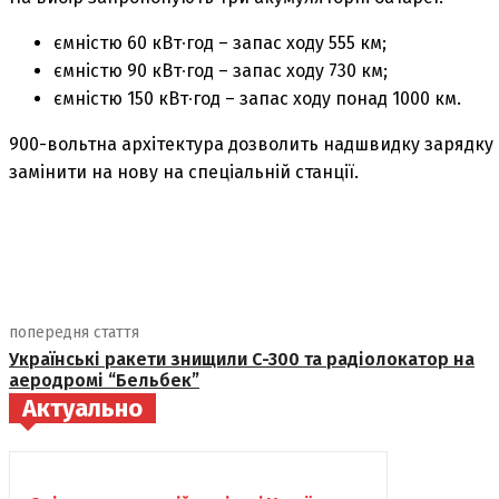
ємністю 60 кВт∙год – запас ходу 555 км;
ємністю 90 кВт∙год – запас ходу 730 км;
ємністю 150 кВт∙год – запас ходу понад 1000 км.
900-вольтна архітектура дозволить надшвидку зарядку
замінити на нову на спеціальній станції.
поділіться
попередня стаття
Українські ракети знищили С-300 та радіолокатор на
аеродромі “Бельбек”
Актуально