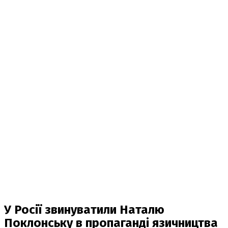
У Росії звинуватили Наталю
Поклонську в пропаганді язичництва