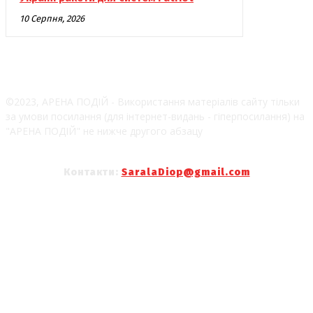
10 Серпня, 2026
©2023, АРЕНА ПОДІЙ - Використання матеріалів сайту тільки
за умови посилання (для інтернет-видань - гіперпосилання) на
"АРЕНА ПОДІЙ" не нижче другого абзацу
Контакти:
SaralaDiop@gmail.com