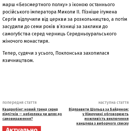
марш «Безсмертного полку» з іконою останнього
російського імператора Миколи II. Пізніше ігумена
Сергія відлучили від церкви за розкольництво, а потім
засудили до семи років в’язниці за заклики до
самогубства серед черниць Середньоуральського
жіночого монастиря.
Тепер, судячи з усього, Поклонська захопилася
язичництвом.
попередня стаття
наступна стаття
Квадробінг: новий тренд серед
Відправити Шольца за Байденом:
підлітків — небезпека чи шлях до
у Німеччині обговорюють
самовираження?
можливість виключення
канцлера з виборчого списку
Актуально