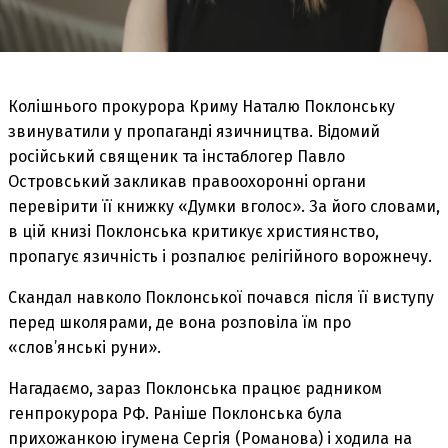
Колішнього прокурора Криму Наталю Поклонську
звинуватили у пропаганді язичництва. Відомий
російський священик та інстаблогер Павло
Островський закликав правоохоронні органи
перевірити її книжку «Думки вголос». За його словами,
в цій книзі Поклонська критикує християнство,
пропагує язичність і розпалює релігійного ворожнечу.
Скандал навколо Поклонської почався після її виступу
перед школярами, де вона розповіла їм про
«слов’янські руни».
Нагадаємо, зараз Поклонська працює радником
генпрокурора РФ. Раніше Поклонська була
прихожанкою ігумена Сергія (Романова) і ходила на