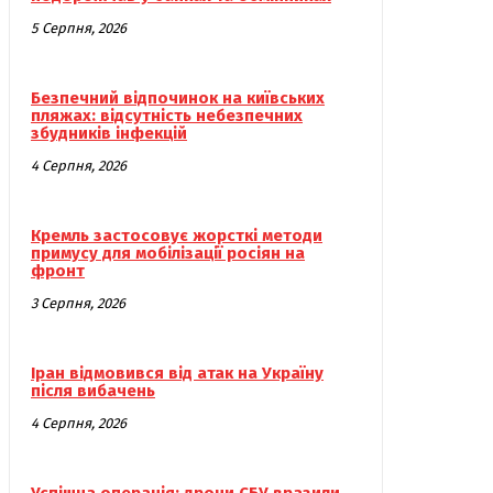
5 Серпня, 2026
Безпечний відпочинок на київських
пляжах: відсутність небезпечних
збудників інфекцій
4 Серпня, 2026
Кремль застосовує жорсткі методи
примусу для мобілізації росіян на
фронт
3 Серпня, 2026
Іран відмовився від атак на Україну
після вибачень
4 Серпня, 2026
Успішна операція: дрони СБУ вразили