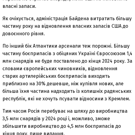
власні запаси.
Як очікується, адміністрація Байдена витратить більшу
частину року на відновлення власних запасів США до
довоєнного рівня.
По інший бік Атлантики арсенали теж порожні. Більшу
частину боєприпасів з обіцяних Україні Євросоюзом 1,4
млн снарядів не буде поставлено до кінця 2024 року. За
словами європейських чиновників, відновлення
старих артилерійських боєприпасів виходить
приблизно на 30% дешевше, ніж купівля нових, але
більша їхня частина надходить із колишніх радянських
республік, які не хочуть псувати відносини з Кремлем.
Тим часом Росія перебуває на шляху до виробництва
3,5 млн снарядів у 2024 році і, можливо, зможе
збільшити виробництво до 4,5 млн боєприпасів до
кінця року, пише видання.