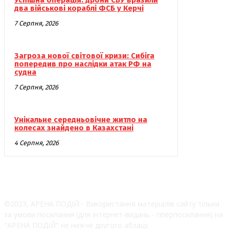
два військові кораблі ФСБ у Керчі
7 Серпня, 2026
Загроза нової світової кризи: Сибіга
попередив про наслідки атак РФ на
судна
7 Серпня, 2026
Унікальне середньовічне житло на
колесах знайдено в Казахстані
4 Серпня, 2026
©2023, АРЕНА ПОДІЙ - Використання матеріалів сайту тільки
за умови посилання (для інтернет-видань - гіперпосилання) на
"АРЕНА ПОДІЙ" не нижче другого абзацу