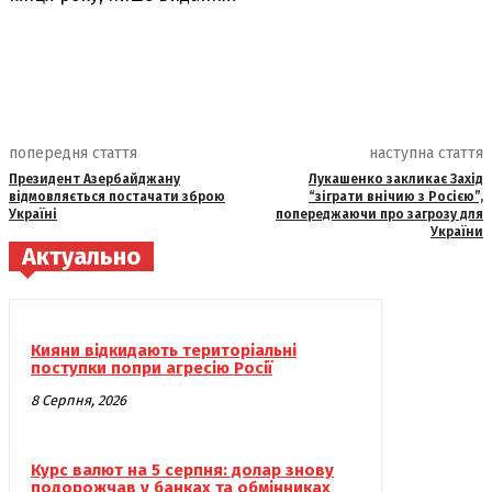
попередня стаття
наступна стаття
Президент Азербайджану
Лукашенко закликає Захід
відмовляється постачати зброю
“зіграти внічию з Росією”,
Україні
попереджаючи про загрозу для
України
Актуально
Кияни відкидають територіальні
поступки попри агресію Росії
8 Серпня, 2026
Курс валют на 5 серпня: долар знову
подорожчав у банках та обмінниках