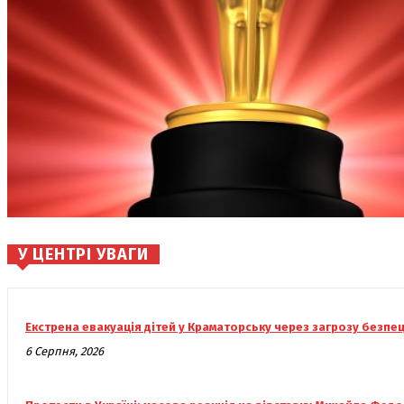
У ЦЕНТРІ УВАГИ
Екстрена евакуація дітей у Краматорську через загрозу безпец
6 Серпня, 2026