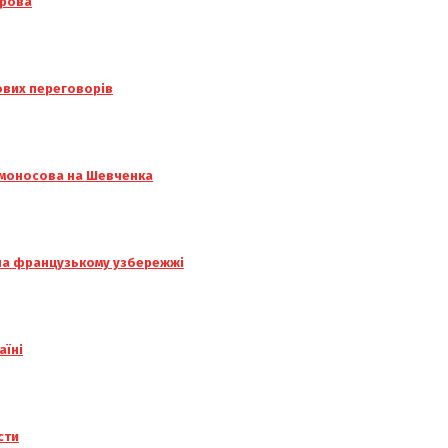
орова
нових переговорів
омоносова на Шевченка
 на французькому узбережжі
аїні
сти