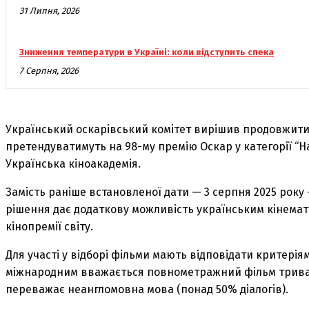
31 Липня, 2026
Зниження температури в Україні: коли відступить спека
7 Серпня, 2026
Український оскарівський комітет вирішив продовжити т
претендуватимуть на 98-му премію Оскар у категорії 
Українська кіноакадемія.
Замість раніше встановленої дати — 3 серпня 2025 року
рішення дає додаткову можливість українським кінемат
кінопремії світу.
Для участі у відборі фільми мають відповідати критерія
міжнародним вважається повнометражний фільм тривал
переважає неангломовна мова (понад 50% діалогів).