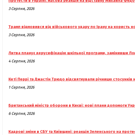
Протести в Україні: масова реакція на відставку Михайла Фед
3 Серпня, 2026
Трамп відмовився від військового удару по Ірану на користь 
3 Серпня, 2026
Литва планує дерусифікацію шкільної програми, замінивши Л
4 Серпня, 2026
Кеті Перрі та Джастін Трюдо відсвяткували річницю стосунків
1 Серпня, 2026
Британський міністр оборони в Києві: нові плани допомоги Укр
6 Серпня, 2026
Кадрові зміни в СБУ та Київщині: реакція Зеленського на проте