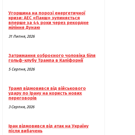
Угорщина на порозі енергетичної
кризи: АЕС «Пакш» зупиняється
вперше за 44 роки через рекордне
міління Дунаю
31 Липня, 2026
Затримання озброєного чоловіка біля
гольф-клубу Трампа в Каліфорнії
5 Серпня, 2026
Трамп відмовився від військового
удару по Ірану на користь нових
переговорів
3 Серпня, 2026
Іран відмовився від атак на Україну
після вибачень