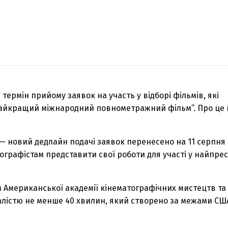
ермін прийому заявок на участь у відборі фільмів, які
“Найкращий міжнародний повнометражний фільм”. Про це
 — новий дедлайн подачі заявок перенесено на 11 серпня
ографістам представити свої роботи для участі у найпре
м Американської академії кінематографічних мистецтв та 
істю не менше 40 хвилин, який створено за межами США