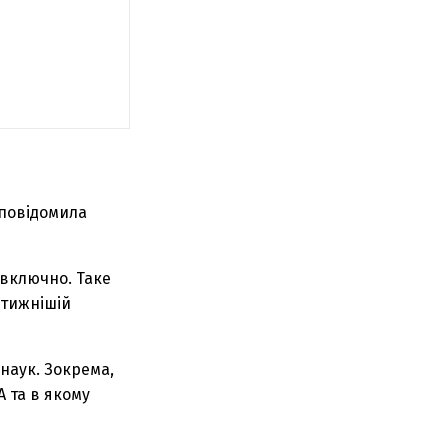
 повідомила
 включно. Таке
стижнішій
наук. Зокрема,
 та в якому