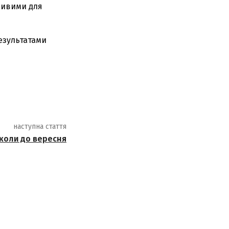
жливими для
езультатами
наступна стаття
школи до вересня