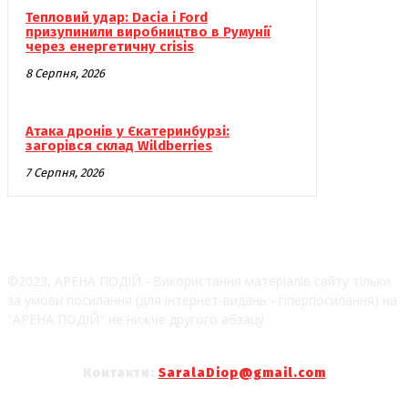
Тепловий удар: Dacia і Ford
призупинили виробництво в Румунії
через енергетичну crisis
8 Серпня, 2026
Атака дронів у Єкатеринбурзі:
загорівся склад Wildberries
7 Серпня, 2026
©2023, АРЕНА ПОДІЙ - Використання матеріалів сайту тільки
за умови посилання (для інтернет-видань - гіперпосилання) на
"АРЕНА ПОДІЙ" не нижче другого абзацу
Контакти:
SaralaDiop@gmail.com