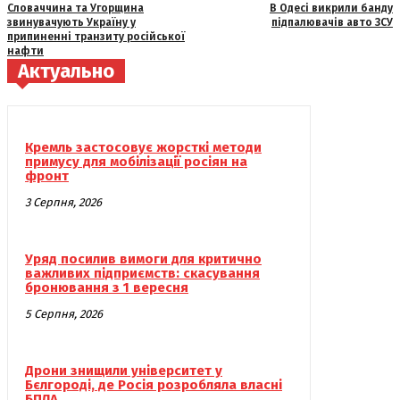
Словаччина та Угорщина
В Одесі викрили банду
звинувачують Україну у
підпалювачів авто ЗСУ
припиненні транзиту російської
нафти
Актуально
Кремль застосовує жорсткі методи
примусу для мобілізації росіян на
фронт
3 Серпня, 2026
Уряд посилив вимоги для критично
важливих підприємств: скасування
бронювання з 1 вересня
5 Серпня, 2026
Дрони знищили університет у
Бєлгороді, де Росія розробляла власні
БПЛА