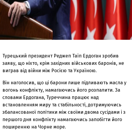
Турецький президент Реджеп Таїп Ердоган зробив
заяву, що ніхто, крім західних військових баронів, не
виграв від війни між Росією та Україною.
Він наголосив, що ці барони лише підливають масла у
вогонь конфлікту, намагаючись його розпалити. За
словами Ердогана, Туреччина працює над
встановленням миру та стабільності, дотримуючись
збалансованої політики між своїми двома сусідами і з
першого дня конфлікту намагаючись запобігти його
поширенню на Чорне море.